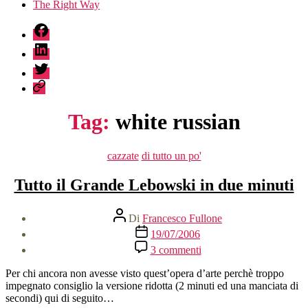
The Right Way
fb
linkedin
twitter
sessionize
Tag:
white russian
Categorie
cazzate
di tutto un po'
Tutto il Grande Lebowski in due minuti
Autore
Di
Francesco Fullone
articolo
Data
19/07/2006
dell'articolo
su
3 commenti
Tutto
il
Per chi ancora non avesse visto quest’opera d’arte perchè troppo
Grande
impegnato consiglio la versione ridotta (2 minuti ed una manciata di
Lebowski
secondi) qui di seguito…
in