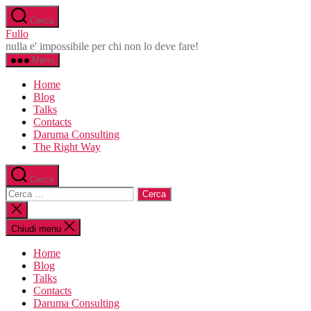
Salta
Cerca
al
Fullo
contenuto
nulla e' impossibile per chi non lo deve fare!
Menu
Home
Blog
Talks
Contacts
Daruma Consulting
The Right Way
Cerca
Cerca:
Chiudi
la
ricerca
Chiudi menu
Home
Blog
Talks
Contacts
Daruma Consulting