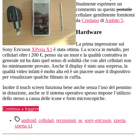
X1,
finalmente esprimere un
per
commento su questo
portatile
ora
cellulare gentilmente fornitomi
niente
da
Cristiano
di
Ambito 5
.
Android
Hardware
La prima impressione sul
Sony Ericsson
XPeria X1
è stata ottima. La scocca in metallo, per
cellulari oltre i 200 €, penso sia un must e la qualità costruttiva in
generale mi ha dato quel senso di solidità che con altri cellulari non
ho minimanente provato. Anche il display è stato una sorpresa, la
qualità video infatti è molto alta ed è un piacere usare il dispositivo
per visualizzare qualche filmato in cuffia.
Inoltre il touch screen funziona bene anche senza l’uso del pennino
in dotazione, anche se il sistema operativo spesso impone l’utilizzo
dello stesso a causa delle icone e form microscopiche.
“Sony
Continua a leggere
Ericsson
Tag
XPeria
android
,
cellulari
,
recensioni
,
se
,
sony-ericsson
,
xperia
,
X1,
xperia x1
per
ora