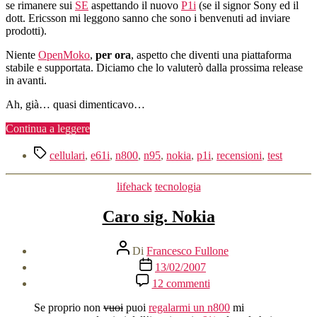
se rimanere sui
SE
aspettando il nuovo
P1i
(se il signor Sony ed il
dott. Ericsson mi leggono sanno che sono i benvenuti ad inviare
prodotti).
Niente
OpenMoko
,
per ora
, aspetto che diventi una piattaforma
stabile e supportata. Diciamo che lo valuterò dalla prossima release
in avanti.
Ah, già… quasi dimenticavo…
“Adieu,
Continua a leggere
N95”
Tag
cellulari
,
e61i
,
n800
,
n95
,
nokia
,
p1i
,
recensioni
,
test
Categorie
lifehack
tecnologia
Caro sig. Nokia
Autore
Di
Francesco Fullone
articolo
Data
13/02/2007
dell'articolo
su
12 commenti
Caro
sig.
Se proprio non
vuoi
puoi
regalarmi un n800
mi