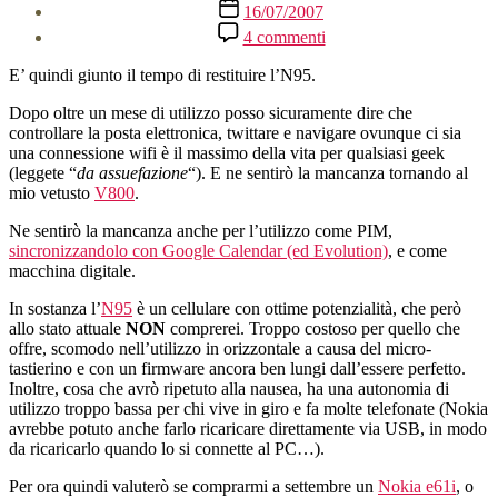
Data
16/07/2007
dell'articolo
su
4 commenti
Adieu,
N95
E’ quindi giunto il tempo di restituire l’N95.
Dopo oltre un mese di utilizzo posso sicuramente dire che
controllare la posta elettronica, twittare e navigare ovunque ci sia
una connessione wifi è il massimo della vita per qualsiasi geek
(leggete “
da assuefazione
“). E ne sentirò la mancanza tornando al
mio vetusto
V800
.
Ne sentirò la mancanza anche per l’utilizzo come PIM,
sincronizzandolo con Google Calendar (ed Evolution)
, e come
macchina digitale.
In sostanza l’
N95
è un cellulare con ottime potenzialità, che però
allo stato attuale
NON
comprerei. Troppo costoso per quello che
offre, scomodo nell’utilizzo in orizzontale a causa del micro-
tastierino e con un firmware ancora ben lungi dall’essere perfetto.
Inoltre, cosa che avrò ripetuto alla nausea, ha una autonomia di
utilizzo troppo bassa per chi vive in giro e fa molte telefonate (Nokia
avrebbe potuto anche farlo ricaricare direttamente via USB, in modo
da ricaricarlo quando lo si connette al PC…).
Per ora quindi valuterò se comprarmi a settembre un
Nokia e61i
, o