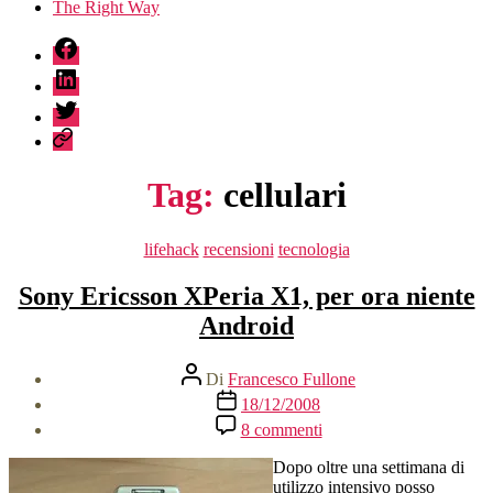
The Right Way
fb
linkedin
twitter
sessionize
Tag:
cellulari
Categorie
lifehack
recensioni
tecnologia
Sony Ericsson XPeria X1, per ora niente
Android
Autore
Di
Francesco Fullone
articolo
Data
18/12/2008
dell'articolo
su
8 commenti
Sony
Ericsson
Dopo oltre una settimana di
XPeria
utilizzo intensivo posso