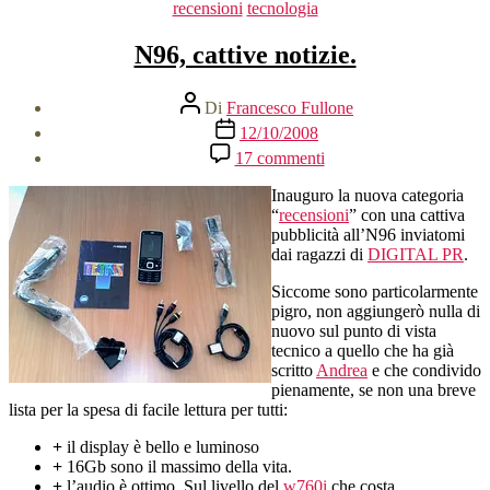
Categorie
recensioni
tecnologia
niente
Android”
N96, cattive notizie.
Autore
Di
Francesco Fullone
articolo
Data
12/10/2008
dell'articolo
su
17 commenti
N96,
cattive
Inauguro la nuova categoria
notizie.
“
recensioni
” con una cattiva
pubblicità all’N96 inviatomi
dai ragazzi di
DIGITAL PR
.
Siccome sono particolarmente
pigro, non aggiungerò nulla di
nuovo sul punto di vista
tecnico a quello che ha già
scritto
Andrea
e che condivido
pienamente, se non una breve
lista per la spesa di facile lettura per tutti:
+
il display è bello e luminoso
+
16Gb sono il massimo della vita.
+
l’audio è ottimo. Sul livello del
w760i
che costa