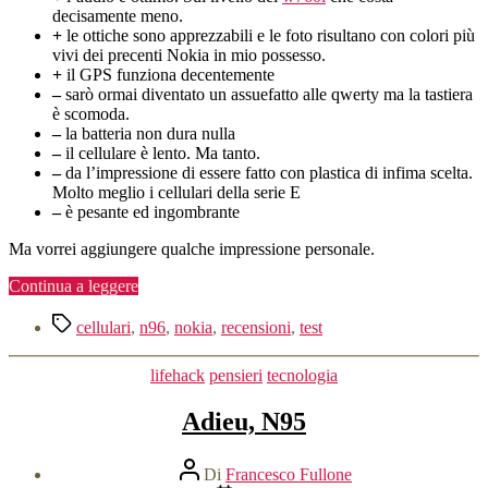
decisamente meno.
+
le ottiche sono apprezzabili e le foto risultano con colori più
vivi dei precenti Nokia in mio possesso.
+
il GPS funziona decentemente
–
sarò ormai diventato un assuefatto alle qwerty ma la tastiera
è scomoda.
–
la batteria non dura nulla
–
il cellulare è lento. Ma tanto.
–
da l’impressione di essere fatto con plastica di infima scelta.
Molto meglio i cellulari della serie E
–
è pesante ed ingombrante
Ma vorrei aggiungere qualche impressione personale.
“N96,
Continua a leggere
cattive
Tag
notizie.”
cellulari
,
n96
,
nokia
,
recensioni
,
test
Categorie
lifehack
pensieri
tecnologia
Adieu, N95
Autore
Di
Francesco Fullone
articolo