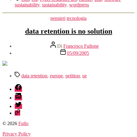
e
sustainability
,
sustainability
,
wordpress
Sostenibilità
Sociale
Categorie
pensieri
tecnologia
del
Software”
data retention is no solution
Autore
Di
Francesco Fullone
articolo
Data
05/09/2005
dell'articolo
Tag
data retention
,
europe
,
petition
,
ue
fb
linkedin
twitter
sessionize
© 2026
Fullo
Privacy Policy