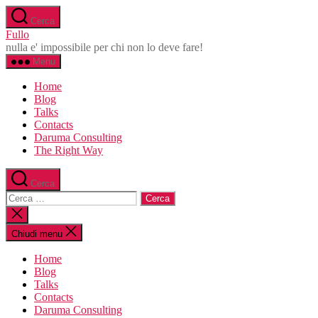
Salta
Cerca
al
Fullo
contenuto
nulla e' impossibile per chi non lo deve fare!
Menu
Home
Blog
Talks
Contacts
Daruma Consulting
The Right Way
Cerca
Cerca:
Chiudi
la
ricerca
Chiudi menu
Home
Blog
Talks
Contacts
Daruma Consulting