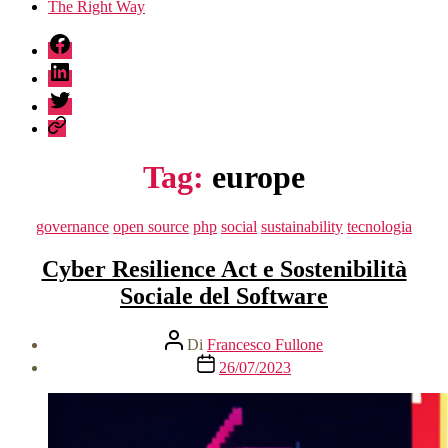
The Right Way
fb
linkedin
twitter
sessionize
Tag:
europe
Categorie
governance
open source
php
social
sustainability
tecnologia
Cyber Resilience Act e Sostenibilità
Sociale del Software
Autore
Di
Francesco Fullone
articolo
Data
26/07/2023
dell'articolo