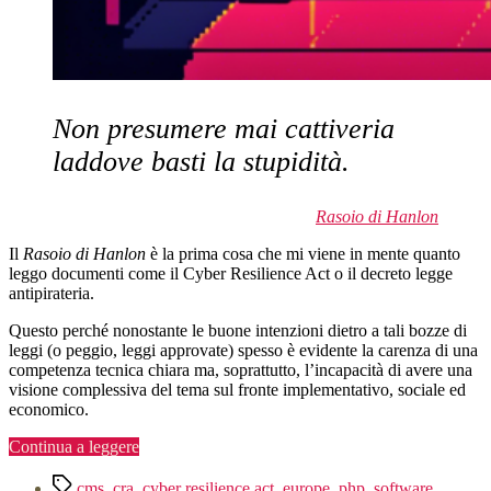
Non presumere mai cattiveria
laddove basti la stupidità.
Rasoio di Hanlon
Il
Rasoio di Hanlon
è la prima cosa che mi viene in mente quanto
leggo documenti come il Cyber Resilience Act o il decreto legge
antipirateria.
Questo perché nonostante le buone intenzioni dietro a tali bozze di
leggi (o peggio, leggi approvate) spesso è evidente la carenza di una
competenza tecnica chiara ma, soprattutto, l’incapacità di avere una
visione complessiva del tema sul fronte implementativo, sociale ed
economico.
“Cyber
Continua a leggere
Resilience
Tag
Act
cms
,
cra
,
cyber resilience act
,
europe
,
php
,
software