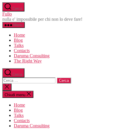
Salta
Cerca
al
Fullo
contenuto
nulla e' impossibile per chi non lo deve fare!
Menu
Home
Blog
Talks
Contacts
Daruma Consulting
The Right Way
Cerca
Cerca:
Chiudi
la
ricerca
Chiudi menu
Home
Blog
Talks
Contacts
Daruma Consulting