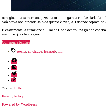
mmagina di assumere una persona molto in gamba e di lasciarla da sola
sarà brava non dipende solo da quanto è sveglia. Dipende soprattutto d
È esattamente la situazione di Claude Code dentro una grande codebase. 
esempi e qualche disegno.
“Come
Continua a leggere
Claude
Tag
Code
agents
,
ai
,
claude
,
leanpub
,
llm
lavora
fb
nelle
grandi
linkedin
codebase”
twitter
sessionize
© 2026
Fullo
Privacy Policy
Powered by WordPress