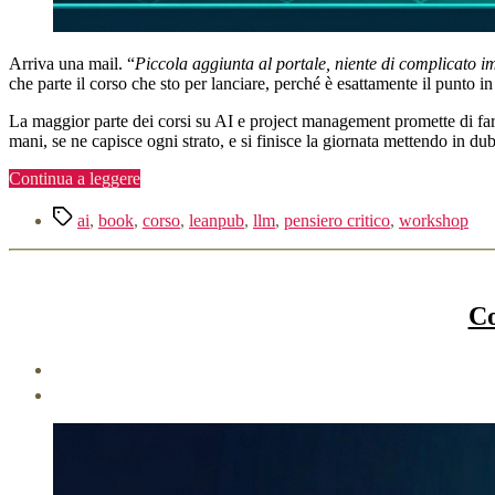
Arriva una mail. “
Piccola aggiunta al portale, niente di complicato 
che parte il corso che sto per lanciare, perché è esattamente il punto in
La maggior parte dei corsi su AI e project management promette di farv
mani, se ne capisce ogni strato, e si finisce la giornata mettendo in dubb
“Oltre
Continua a leggere
il
Tag
prompt:
ai
,
book
,
corso
,
leanpub
,
llm
,
pensiero critico
,
workshop
un
corso
per
costruire
Co
agenti
AI,
e
per
imparare
a
“interrogarli””