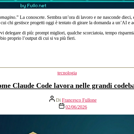
immagino
.” La conoscete. Sembra un’ora di lavoro e ne nasconde dieci, e 
 cui chi gestisce progetti oggi è tentato di girare la domanda a un’AI e a
i delegare di più: prompt migliori, qualche scorciatoia, tempo risparmia
io proprio l’output di cui si va più fieri.
Categorie
tecnologia
me Claude Code lavora nelle grandi codeb
Autore
Di
Francesco Fullone
articolo
Data
02/06/2026
dell'articolo