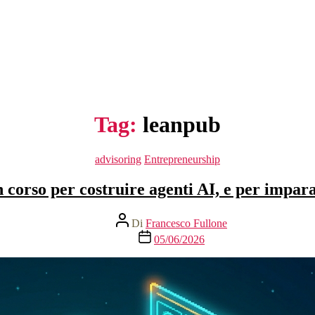
Tag:
leanpub
Categorie
advisoring
Entrepreneurship
 corso per costruire agenti AI, e per impar
Autore
Di
Francesco Fullone
articolo
Data
05/06/2026
dell'articolo