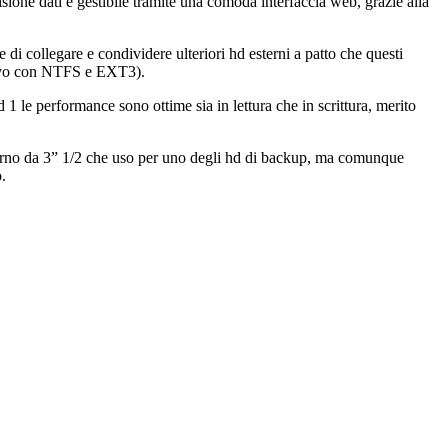
one dati e gestibile tramite una comoda interfaccia web, grazie alla
di collegare e condividere ulteriori hd esterni a patto che questi
rovo con NTFS e EXT3).
 1 le performance sono ottime sia in lettura che in scrittura, merito
esterno da 3” 1/2 che uso per uno degli hd di backup, ma comunque
.