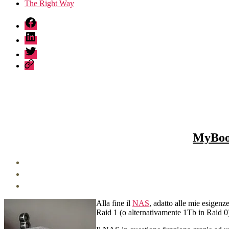
The Right Way
fb
linkedin
twitter
sessionize
MyBook
Alla fine il
NAS
, adatto alle mie esigenz
Raid 1 (o alternativamente 1Tb in Raid 0) 