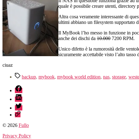
Il NAS in questione funziona grazie ad u
quale è possibile creare utenti, directory p
Altra cosa veramente interessante di quest
ultimi abbiano un filesystem supportato
Il MyBook l’ho messo in funzione in pochi 
anche dei dischi da
10.000
7200 RPM.
Unico difetto è la rumorosità delle vento
sicuramente accettabile visto l’alto tasso
ciuaz
Tag
backup
,
mybook
,
mybook world edition
,
nas
,
storage
,
weste
fb
linkedin
twitter
sessionize
© 2026
Fullo
Privacy Policy