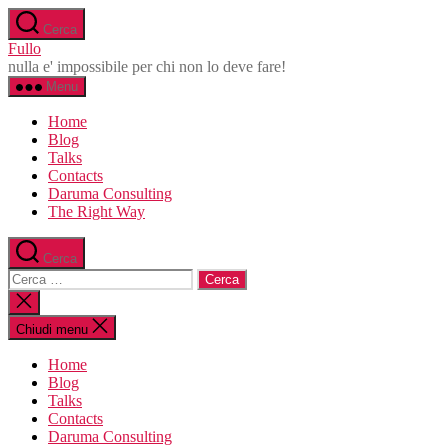
Salta
Cerca
al
Fullo
contenuto
nulla e' impossibile per chi non lo deve fare!
Menu
Home
Blog
Talks
Contacts
Daruma Consulting
The Right Way
Cerca
Cerca:
Chiudi
la
ricerca
Chiudi menu
Home
Blog
Talks
Contacts
Daruma Consulting