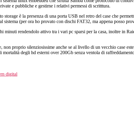
n sistema linux embedded che sfrutta Samba come protocollo di condivisi
NAS
rivate e pubbliche e gestirne i relativi permessi di scritttura.
che
o storage è la presenza di una porta USB nel retro del case che permette 
ho
 dal sistema (per ora ho provato con dischi FAT32, ma appena posso p
sempre
sognato!
minuti rendendolo attivo tra i vari pc sparsi per la casa, inoltre in Raid
le, non proprio silenziosissime anche se al livello di un vecchio case 
 di mortalità degli hd esterni over 200Gb senza ventola di raffreddamento
rn digital