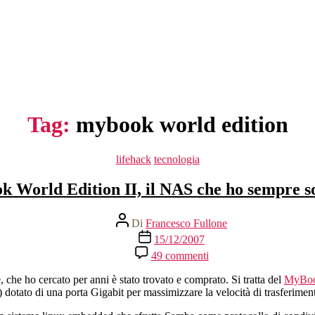
Tag:
mybook world edition
Categorie
lifehack
tecnologia
 World Edition II, il NAS che ho sempre s
Autore
Di
Francesco Fullone
articolo
Data
15/12/2007
dell'articolo
su
49 commenti
MyBook
World
e, che ho cercato per anni è stato trovato e comprato. Si tratta del
MyBook
Edition
dotato di una porta Gigabit per massimizzare la velocità di trasferimento
II,
il