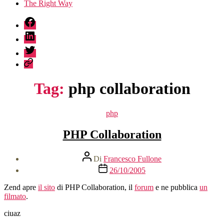
The Right Way
fb
linkedin
twitter
sessionize
Tag:
php collaboration
Categorie
php
PHP Collaboration
Autore
Di
Francesco Fullone
articolo
Data
26/10/2005
dell'articolo
Zend apre
il sito
di PHP Collaboration, il
forum
e ne pubblica
un
filmato
.
ciuaz