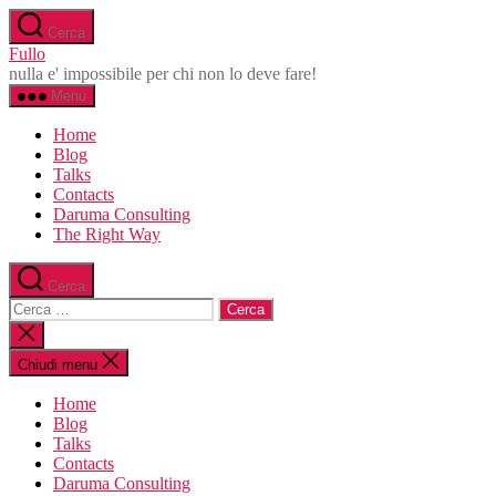
Salta
Cerca
al
Fullo
contenuto
nulla e' impossibile per chi non lo deve fare!
Menu
Home
Blog
Talks
Contacts
Daruma Consulting
The Right Way
Cerca
Cerca:
Chiudi
la
ricerca
Chiudi menu
Home
Blog
Talks
Contacts
Daruma Consulting