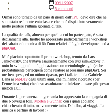
Data
09/11/2007
dell'articolo
su
5 commenti
IPC,
International
Ormai sono tornato da un paio di giorni dall’
IPC
, devo dire che ne
PHP
sono stato realmente entusiasta e che mi è dispiaciuto veramente
Conference
molto perdere l’ultima giornata di talk.
La qualità dei talk, almeno per quelli a cui ho partecipato, è stata
decisamente alta. Inoltre ho apprezzato particolarmente i workshop
del sabato e domenica di 6h l’uno relativi all’agile development ed a
phpUnit
.
Mi è piaciuto soprattutto il primo workshop, tenuto da Lars
Jankowfsky, che trattava esaurientemente con
una simulazione in
aula
lo sviluppo di un’applicazione con metodologie agili (e che
probabilmente parteciperà come relatore al prossimo phpDay). Sei
ore ben spese, ed un ottimo ripasso, per i talk tenuti da Gabriele
Lana ai
phpDay
degli ultimi anni, che mi hanno ricordato (per
l’ennesima volta) che devo assolutamente iniziare a usare più spesso
metodi agili.
Durante la permanenza in germania ho apprezzato la compagnia di
due Norvegesi folli,
Morten e Gunnar
, con i quali abbiamo
chiaccherato di tutto, ma veramente tutto. Dal cibo, ai viaggi, alla
musica e perfino di lavoro! ;)