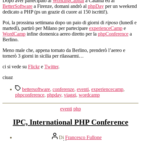
Dopo aver partecipato al
WorkingCapital
a Catania ed al
BetterSoftware
a Firenze, domani andrò al
phpDay
per un weekend
dedicato a PHP (ps un grazie di cuore ai 150 iscritti!).
Poi, la prossima settimana dopo un paio di giorni di
riposo
(lunedì e
martedì), partirò per Milano per partecipare
experienceCamp
e
WordCamp
infine domenica aereo diretto per la
phpConference
a
Berlino.
Meno male che, appena tornato da Berlino, prenderò l’aereo e
tornerò 3 giorni in sicilia per rilassarmi…
ci si vede su
Flickr
e
Twitter
.
ciuaz
Tag
bettersoftware
,
conferenze
,
eventi
,
experiencecamp
,
phpconference
,
phpday
,
viaggi
,
wordcamp
Categorie
eventi
php
IPC, International PHP Conference
Autore
Di
Francesco Fullone
articolo