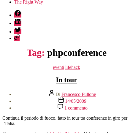
The Right Way
fb
linkedin
twitter
sessionize
Tag:
phpconference
Categorie
eventi
lifehack
In tour
Autore
Di
Francesco Fullone
articolo
Data
14/05/2009
dell'articolo
su
1 commento
In
tour
Continua il periodo di fuoco, fatto in tour tra conferenze in giro per
l’Italia.