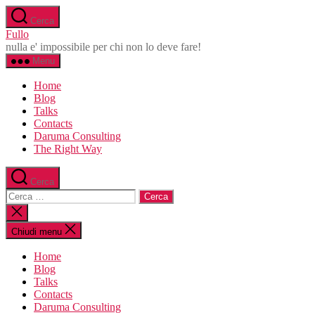
Salta
Cerca
al
Fullo
contenuto
nulla e' impossibile per chi non lo deve fare!
Menu
Home
Blog
Talks
Contacts
Daruma Consulting
The Right Way
Cerca
Cerca:
Chiudi
la
ricerca
Chiudi menu
Home
Blog
Talks
Contacts
Daruma Consulting