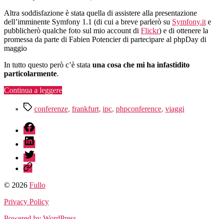
Altra soddisfazione è stata quella di assistere alla presentazione
dell’imminente Symfony 1.1 (di cui a breve parlerò su
Symfony.it
e
pubblicherò qualche foto sul mio account di
Flickr
) e di ottenere la
promessa da parte di Fabien Potencier di partecipare al phpDay di
maggio
In tutto questo però c’è stata
una cosa che mi ha infastidito
particolarmente
.
“IPC,
Continua a leggere
International
Tag
PHP
conferenze
,
frankfurt
,
ipc
,
phpconference
,
viaggi
Conference”
fb
linkedin
twitter
sessionize
© 2026
Fullo
Privacy Policy
Powered by WordPress