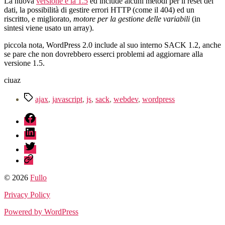
La nuova
versione è la 1.5
ed include alcuni metodi per il reset dei
dati, la possibilità di gestire errori HTTP (come il 404) ed un
riscritto, e migliorato,
motore per la gestione delle variabili
(in
sintesi viene usato un array).
piccola nota, WordPress 2.0 include al suo interno SACK 1.2, anche
se pare che non dovrebbero esserci problemi ad aggiornare alla
versione 1.5.
ciuaz
Tag
ajax
,
javascript
,
js
,
sack
,
webdev
,
wordpress
fb
linkedin
twitter
sessionize
© 2026
Fullo
Privacy Policy
Powered by WordPress