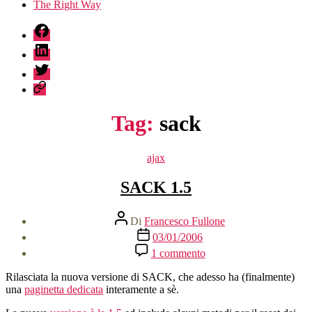
The Right Way
fb
linkedin
twitter
sessionize
Tag:
sack
Categorie
ajax
SACK 1.5
Autore
Di
Francesco Fullone
articolo
Data
03/01/2006
dell'articolo
su
1 commento
SACK
1.5
Rilasciata la nuova versione di SACK, che adesso ha (finalmente)
una
paginetta dedicata
interamente a sè.