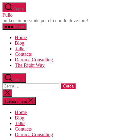
Salta
Cerca
al
Fullo
contenuto
nulla e' impossibile per chi non lo deve fare!
Menu
Home
Blog
Talks
Contacts
Daruma Consulting
The Right Way
Cerca
Cerca:
Chiudi
la
ricerca
Chiudi menu
Home
Blog
Talks
Contacts
Daruma Consulting