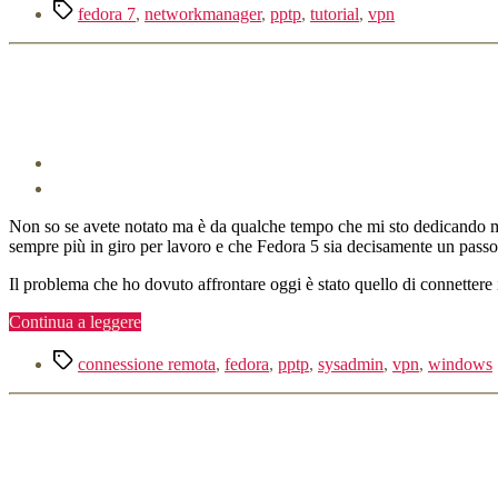
Tag
pptp
fedora 7
,
networkmanager
,
pptp
,
tutorial
,
vpn
su
Fedora
7”
Non so se avete notato ma è da qualche tempo che mi sto dedicando 
sempre più in giro per lavoro e che Fedora 5 sia decisamente un passo
Il problema che ho dovuto affrontare oggi è stato quello di connettere
“Fedora
Continua a leggere
5
Tag
e
connessione remota
,
fedora
,
pptp
,
sysadmin
,
vpn
,
windows
VPN
Windows
con
PPTP”