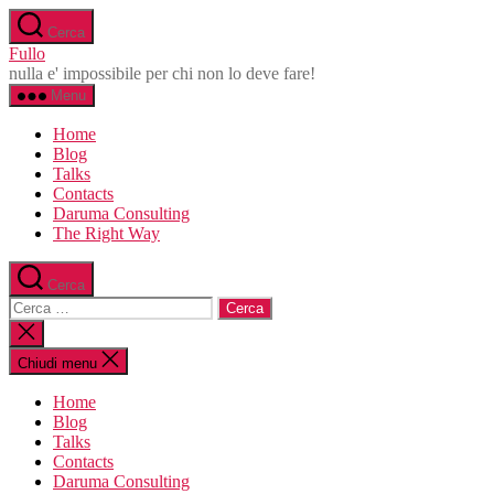
Salta
Cerca
al
Fullo
contenuto
nulla e' impossibile per chi non lo deve fare!
Menu
Home
Blog
Talks
Contacts
Daruma Consulting
The Right Way
Cerca
Cerca:
Chiudi
la
ricerca
Chiudi menu
Home
Blog
Talks
Contacts
Daruma Consulting