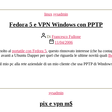
Categorie
linux
sysadmin
Fedora 5 e VPN Windows con PPTP
Autore
Di
Francesco Fullone
articolo
Data
11/04/2006
dell'articolo
molto al
portatile con Fedora 5
, questo rinnovato interesse (che ha cont
 avanti a Ubuntu Dapper per quel che riguarda le ultime novità quali
Be
 il mio pc alla rete aziendale di un mio cliente che usa PPTP di Window
Categorie
sysadmin
pix e vpn m$