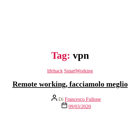
Tag:
vpn
Categorie
lifehack
SmartWorking
Remote working, facciamolo meglio
Autore
Di
Francesco Fullone
articolo
Data
09/03/2020
dell'articolo