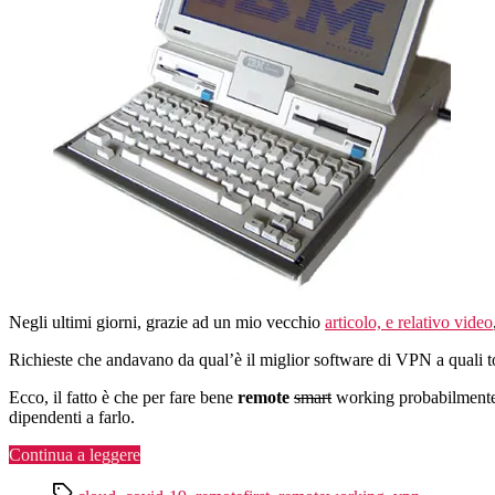
Negli ultimi giorni, grazie ad un mio vecchio
articolo, e relativo video
Richieste che andavano da qual’è il miglior software di VPN a quali to
Ecco, il fatto è che per fare bene
remote
smart
working probabilmente, 
dipendenti a farlo.
“Remote
Continua a leggere
working,
Tag
facciamolo