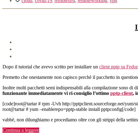
cloud
,
covid-19
,
remotefirst
,
remoteworking
,
vpn
meglio”
Dopo il tutorial che avevo scritto per installare un
client pptp su Fedo
Premetto che onestamente non capisco perchè il pacchetto in questione 
Inoltre molti pacchetti semi indispensabili alla compilazione sono di di
funzionante immediatamente vi ri-consiglio l’ottimo
pptp-client
, 
[code]root@tartar # rpm -Uvh http://pptpclient.sourceforge.net/yum/st
root@tartar # yum –enablerepo=pptp-stable install pptpconfig[/code]
vabbè, non dilunghiamo e procediamo oltre con gli strippi della settim
“Installare
Continua a leggere
NetworkManager-