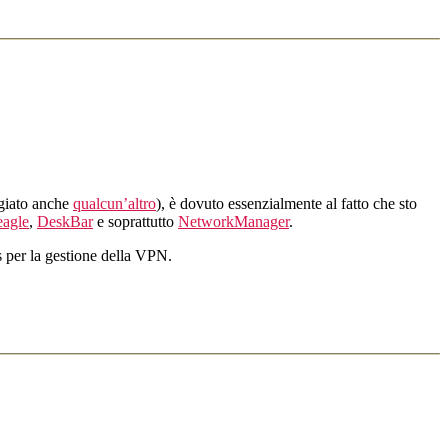
agiato anche
qualcun’altro
), è dovuto essenzialmente al fatto che sto
agle
,
DeskBar
e soprattutto
NetworkManager
.
s per la gestione della VPN.