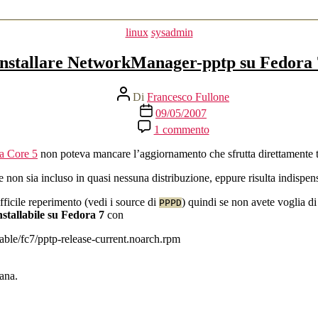
Categorie
linux
sysadmin
Installare NetworkManager-pptp su Fedora 
Autore
Di
Francesco Fullone
articolo
Data
09/05/2007
dell'articolo
su
1 commento
Installare
NetworkManager-
ra Core 5
non poteva mancare l’aggiornamento che sfrutta direttamente tu
pptp
su
non sia incluso in quasi nessuna distribuzione, eppure risulta indispens
Fedora
fficile reperimento (vedi i source di
) quindi se non avete voglia d
7
PPPD
installabile su Fedora 7
con
able/fc7/pptp-release-current.noarch.rpm
ana.