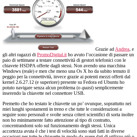
Vodafone,
Wind,
Tre
e
Tim
in
test
Grazie ad
Andrea
, e
gli altri ragazzi di
PromoDigital.it
ho avuto l’occasione di passare un
paio di settimane a testare connettività di gestori telefonici con le
chiavete HSDPA offerte dagli stessi. Non avendo una macchina
Windows (reale) e men che meno una Os X ho da subito temuto il
peggio per la connettività, invece grazie ai potenti mezzi offerti dal
kernel 2.6.27.12 (e superiore) presente su Fedora ed Ubuntu ho
potuto navigare senza alcun problema (o
quasi
) semplicemente
inserendo la chiavette nel connettore USB.
Premetto che ho testato le chiavette un po’ ovunque, soprattutto nei
miei lunghi spostamenti in treno e che tutte le considerazioni a
seguire sono personali e svolte senza criteri scientifici di sorta inoltre
non ho minimamente fatto attenzione al tipo di contratto,
concentrandomi solo sul funzionamento degli stessi. Unica
accortezza avuta è che i test di velocità sono stati fatti in diverse
occasioni per tutte le chiavette in modo da avere dati di utilizzo più o