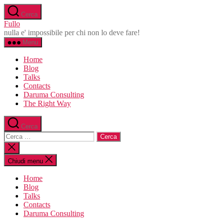
Salta
Cerca
al
Fullo
contenuto
nulla e' impossibile per chi non lo deve fare!
Menu
Home
Blog
Talks
Contacts
Daruma Consulting
The Right Way
Cerca
Cerca:
Chiudi
la
ricerca
Chiudi menu
Home
Blog
Talks
Contacts
Daruma Consulting