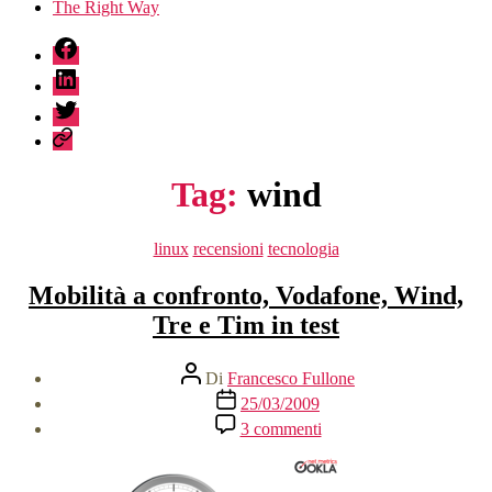
The Right Way
fb
linkedin
twitter
sessionize
Tag:
wind
Categorie
linux
recensioni
tecnologia
Mobilità a confronto, Vodafone, Wind,
Tre e Tim in test
Autore
Di
Francesco Fullone
articolo
Data
25/03/2009
dell'articolo
su
3 commenti
Mobilità
a
confronto,