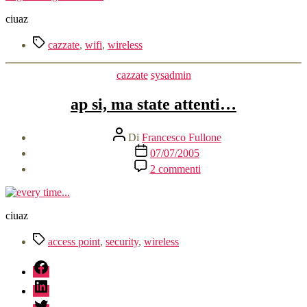
ciuaz
Tag
cazzate
,
wifi
,
wireless
Categorie
cazzate
sysadmin
ap si, ma state attenti…
Autore
Di
Francesco Fullone
articolo
Data
07/07/2005
dell'articolo
su
2 commenti
ap
si,
ma
state
ciuaz
attenti…
Tag
access point
,
security
,
wireless
fb
linkedin
twitter