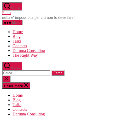
Salta
Cerca
al
Fullo
contenuto
nulla e' impossibile per chi non lo deve fare!
Menu
Home
Blog
Talks
Contacts
Daruma Consulting
The Right Way
Cerca
Cerca:
Chiudi
la
ricerca
Chiudi menu
Home
Blog
Talks
Contacts
Daruma Consulting