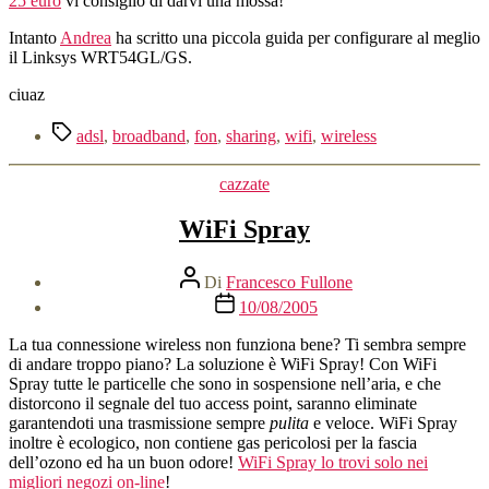
25 euro
vi consiglio di darvi una mossa!
Intanto
Andrea
ha scritto una piccola guida per configurare al meglio
il Linksys WRT54GL/GS.
ciuaz
Tag
adsl
,
broadband
,
fon
,
sharing
,
wifi
,
wireless
Categorie
cazzate
WiFi Spray
Autore
Di
Francesco Fullone
articolo
Data
10/08/2005
dell'articolo
La tua connessione wireless non funziona bene? Ti sembra sempre
di andare troppo piano? La soluzione è WiFi Spray! Con WiFi
Spray tutte le particelle che sono in sospensione nell’aria, e che
distorcono il segnale del tuo access point, saranno eliminate
garantendoti una trasmissione sempre
pulita
e veloce. WiFi Spray
inoltre è ecologico, non contiene gas pericolosi per la fascia
dell’ozono ed ha un buon odore!
WiFi Spray lo trovi solo nei
migliori negozi on-line
!