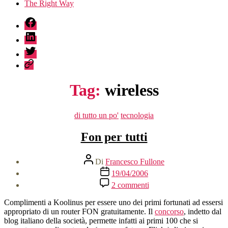
The Right Way
fb
linkedin
twitter
sessionize
Tag:
wireless
Categorie
di tutto un po'
tecnologia
Fon per tutti
Autore
Di
Francesco Fullone
articolo
Data
19/04/2006
dell'articolo
su
2 commenti
Fon
per
Complimenti a Koolinus per essere uno dei primi fortunati ad essersi
tutti
appropriato di un router FON gratuitamente. Il
concorso
, indetto dal
blog italiano della società, permette infatti ai primi 100 che si