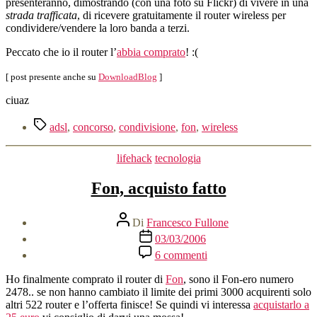
presenteranno, dimostrando (con una foto su Flickr) di vivere in una
strada trafficata
, di ricevere gratuitamente il router wireless per
condividere/vendere la loro banda a terzi.
Peccato che io il router l’
abbia comprato
! :(
[ post presente anche su
DownloadBlog
]
ciuaz
Tag
adsl
,
concorso
,
condivisione
,
fon
,
wireless
Categorie
lifehack
tecnologia
Fon, acquisto fatto
Autore
Di
Francesco Fullone
articolo
Data
03/03/2006
dell'articolo
su
6 commenti
Fon,
acquisto
Ho finalmente comprato il router di
Fon
, sono il Fon-ero numero
fatto
2478.. se non hanno cambiato il limite dei primi 3000 acquirenti solo
altri 522 router e l’offerta finisce! Se quindi vi interessa
acquistarlo a