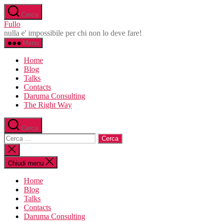
Salta
Cerca
al
Fullo
contenuto
nulla e' impossibile per chi non lo deve fare!
Menu
Home
Blog
Talks
Contacts
Daruma Consulting
The Right Way
Cerca
Cerca:
Chiudi
la
ricerca
Chiudi menu
Home
Blog
Talks
Contacts
Daruma Consulting