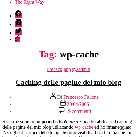
The Right Way
fb
linkedin
twitter
sessionize
Tag:
wp-cache
Categorie
lifehack
php
sysadmin
Caching delle pagine del mio blog
Autore
Di
Francesco Fullone
articolo
Data
20/04/2006
dell'articolo
su
19 commenti
Caching
delle
Siccome sono in un periodo di
ottimizzazione
ho abilitato il caching
pagine
delle pagine del mio blog utilizzando
wp-cache
ed ho rimaneggiato
del
2/3 righe di codice delle template (non visibili ad occhio ma che mi
mio