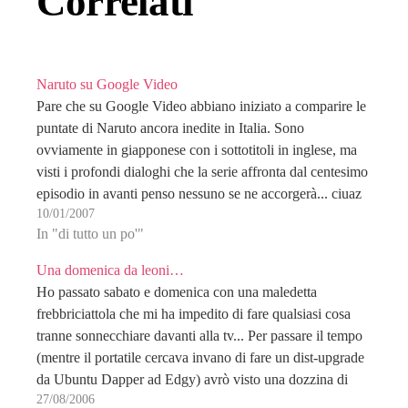
Correlati
Naruto su Google Video
Pare che su Google Video abbiano iniziato a comparire le
puntate di Naruto ancora inedite in Italia. Sono
ovviamente in giapponese con i sottotitoli in inglese, ma
visti i profondi dialoghi che la serie affronta dal centesimo
episodio in avanti penso nessuno se ne accorgerà... ciuaz
10/01/2007
In "di tutto un po'"
Una domenica da leoni…
Ho passato sabato e domenica con una maledetta
frebbriciattola che mi ha impedito di fare qualsiasi cosa
tranne sonnecchiare davanti alla tv... Per passare il tempo
(mentre il portatile cercava invano di fare un dist-upgrade
da Ubuntu Dapper ad Edgy) avrò visto una dozzina di
27/08/2006
film ed altrettanti OAV dai…