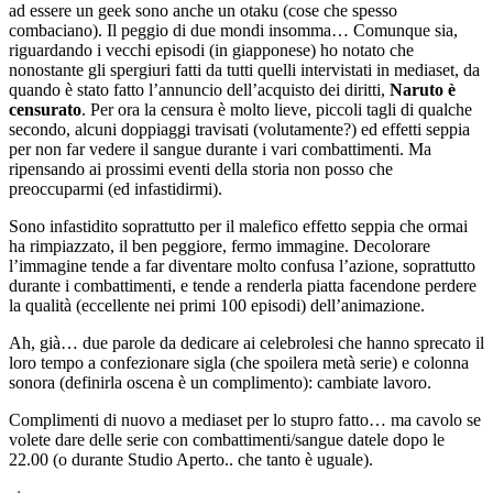
ad essere un geek sono anche un otaku (cose che spesso
combaciano). Il peggio di due mondi insomma… Comunque sia,
riguardando i vecchi episodi (in giapponese) ho notato che
nonostante gli spergiuri fatti da tutti quelli intervistati in mediaset, da
quando è stato fatto l’annuncio dell’acquisto dei diritti,
Naruto è
censurato
. Per ora la censura è molto lieve, piccoli tagli di qualche
secondo, alcuni doppiaggi travisati (volutamente?) ed effetti seppia
per non far vedere il sangue durante i vari combattimenti. Ma
ripensando ai prossimi eventi della storia non posso che
preoccuparmi (ed infastidirmi).
Sono infastidito soprattutto per il malefico effetto seppia che ormai
ha rimpiazzato, il ben peggiore, fermo immagine. Decolorare
l’immagine tende a far diventare molto confusa l’azione, soprattutto
durante i combattimenti, e tende a renderla piatta facendone perdere
la qualità (eccellente nei primi 100 episodi) dell’animazione.
Ah, già… due parole da dedicare ai celebrolesi che hanno sprecato il
loro tempo a confezionare sigla (che spoilera metà serie) e colonna
sonora (definirla oscena è un complimento): cambiate lavoro.
Complimenti di nuovo a mediaset per lo stupro fatto… ma cavolo se
volete dare delle serie con combattimenti/sangue datele dopo le
22.00 (o durante Studio Aperto.. che tanto è uguale).