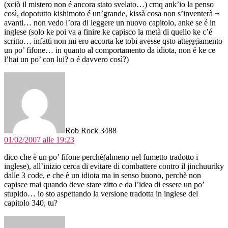
(xciò il mistero non é ancora stato svelato…) cmq ank’io la penso
così, dopotutto kishimoto é un’grande, kissà cosa non s’inventerà +
avanti… non vedo l’ora di leggere un nuovo capitolo, anke se é in
inglese (solo ke poi va a finire ke capisco la metà di quello ke c’é
scritto… infatti non mi ero accorta ke tobi avesse qsto atteggiamento
un po’ fifone… in quanto al comportamento da idiota, non é ke ce
l’hai un po’ con lui? o é davvero così?)
dice:
Rob Rock 3488
01/02/2007 alle 19:23
dico che è un po’ fifone perchè(almeno nel fumetto tradotto i
inglese), all’inizio cerca di evitare di combattere contro il jinchuuriky
dalle 3 code, e che è un idiota ma in senso buono, perchè non
capisce mai quando deve stare zitto e da l’idea di essere un po’
stupido… io sto aspettando la versione tradotta in inglese del
capitolo 340, tu?
dice: