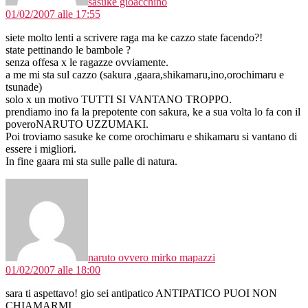
sasuke gioacchino
01/02/2007 alle 17:55
siete molto lenti a scrivere raga ma ke cazzo state facendo?!
state pettinando le bambole ?
senza offesa x le ragazze ovviamente.
a me mi sta sul cazzo (sakura ,gaara,shikamaru,ino,orochimaru e
tsunade)
solo x un motivo TUTTI SI VANTANO TROPPO.
prendiamo ino fa la prepotente con sakura, ke a sua volta lo fa con il
poveroNARUTO UZZUMAKI.
Poi troviamo sasuke ke come orochimaru e shikamaru si vantano di
essere i migliori.
In fine gaara mi sta sulle palle di natura.
dice:
naruto ovvero mirko mapazzi
01/02/2007 alle 18:00
sara ti aspettavo! gio sei antipatico ANTIPATICO PUOI NON
CHIAMARMI