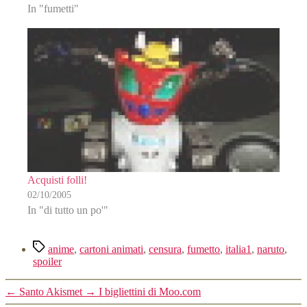
In "fumetti"
Acquisti folli!
02/10/2005
In "di tutto un po'"
Tag
anime
,
cartoni animati
,
censura
,
fumetto
,
italia1
,
naruto
,
spoiler
←
Santo Akismet
→
I bigliettini di Moo.com