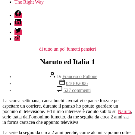
The Right Way
fb
linkedin
twitter
sessionize
Categorie
di tutto un po'
fumetti
pensieri
Naruto ed Italia 1
Autore
Di
Francesco Fullone
articolo
Data
04/10/2006
dell'articolo
su
527 commenti
Naruto
ed
La scorsa settimana, causa buchi lavorativi e pause forzate per
Italia
aspettare un corriere, durante il pranzo ho potuto guardare un
1
pochino di televisione. Ed il mio interesse è caduto subito su
Naruto
,
serie tratta dall’omonimo fumetto, da me seguita da circa 2 anni sia
in forma cartacea che appunto televisiva.
La serie la seguo da circa 2 anni perchè, come alcuni sapranno oltre