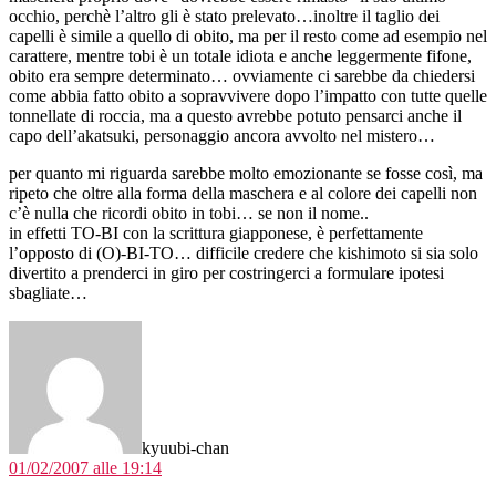
occhio, perchè l’altro gli è stato prelevato…inoltre il taglio dei
capelli è simile a quello di obito, ma per il resto come ad esempio nel
carattere, mentre tobi è un totale idiota e anche leggermente fifone,
obito era sempre determinato… ovviamente ci sarebbe da chiedersi
come abbia fatto obito a sopravvivere dopo l’impatto con tutte quelle
tonnellate di roccia, ma a questo avrebbe potuto pensarci anche il
capo dell’akatsuki, personaggio ancora avvolto nel mistero…
per quanto mi riguarda sarebbe molto emozionante se fosse così, ma
ripeto che oltre alla forma della maschera e al colore dei capelli non
c’è nulla che ricordi obito in tobi… se non il nome..
in effetti TO-BI con la scrittura giapponese, è perfettamente
l’opposto di (O)-BI-TO… difficile credere che kishimoto si sia solo
divertito a prenderci in giro per costringerci a formulare ipotesi
sbagliate…
dice:
kyuubi-chan
01/02/2007 alle 19:14