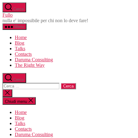
Salta
Cerca
al
Fullo
contenuto
nulla e' impossibile per chi non lo deve fare!
Menu
Home
Blog
Talks
Contacts
Daruma Consulting
The Right Way
Cerca
Cerca:
Chiudi
la
ricerca
Chiudi menu
Home
Blog
Talks
Contacts
Daruma Consulting