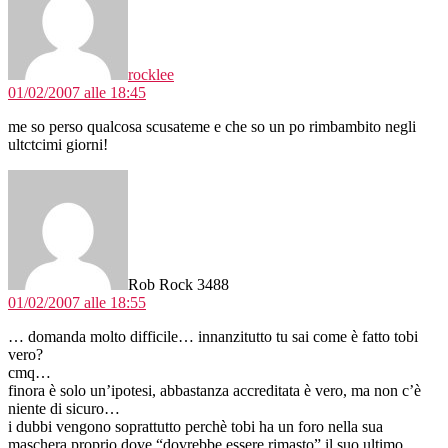
rocklee
01/02/2007 alle 18:45
me so perso qualcosa scusateme e che so un po rimbambito negli
ultctcimi giorni!
dice:
Rob Rock 3488
01/02/2007 alle 18:55
… domanda molto difficile… innanzitutto tu sai come è fatto tobi
vero?
cmq…
finora è solo un’ipotesi, abbastanza accreditata è vero, ma non c’è
niente di sicuro…
i dubbi vengono soprattutto perchè tobi ha un foro nella sua
maschera proprio dove “dovrebbe essere rimasto” il suo ultimo