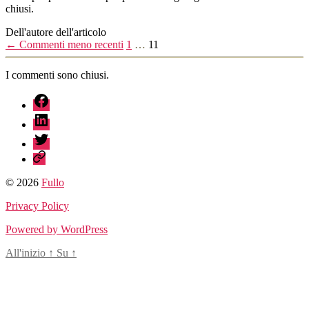
chiusi.
Dell'autore dell'articolo
←
Commenti meno recenti
1
…
11
I commenti sono chiusi.
fb
linkedin
twitter
sessionize
© 2026
Fullo
Privacy Policy
Powered by WordPress
All'inizio
↑
Su
↑