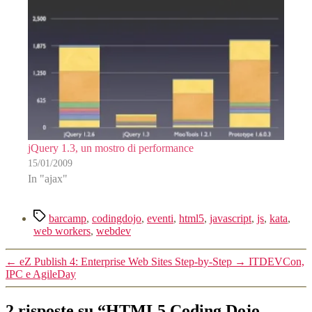
jQuery 1.3, un mostro di performance
15/01/2009
In "ajax"
Tag
barcamp
,
codingdojo
,
eventi
,
html5
,
javascript
,
js
,
kata
,
web workers
,
webdev
←
eZ Publish 4: Enterprise Web Sites Step-by-Step
→
ITDEVCon,
IPC e AgileDay
2 risposte su “HTML5 Coding Dojo