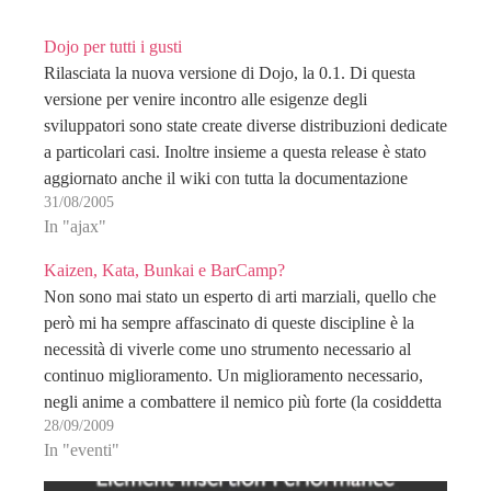
Dojo per tutti i gusti
Rilasciata la nuova versione di Dojo, la 0.1. Di questa
versione per venire incontro alle esigenze degli
sviluppatori sono state create diverse distribuzioni dedicate
a particolari casi. Inoltre insieme a questa release è stato
aggiornato anche il wiki con tutta la documentazione
31/08/2005
ufficiale sul progetto ed alcuni esempi di funzionamento.
In "ajax"
…
Kaizen, Kata, Bunkai e BarCamp?
Non sono mai stato un esperto di arti marziali, quello che
però mi ha sempre affascinato di queste discipline è la
necessità di viverle come uno strumento necessario al
continuo miglioramento. Un miglioramento necessario,
negli anime a combattere il nemico più forte (la cosiddetta
28/09/2009
sindrome da DragonBall), ad affrontare i…
In "eventi"