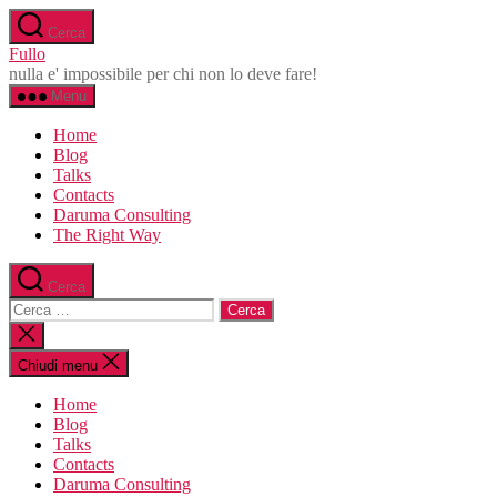
Salta
Cerca
al
Fullo
contenuto
nulla e' impossibile per chi non lo deve fare!
Menu
Home
Blog
Talks
Contacts
Daruma Consulting
The Right Way
Cerca
Cerca:
Chiudi
la
ricerca
Chiudi menu
Home
Blog
Talks
Contacts
Daruma Consulting