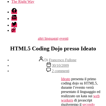
The Right Way
fb
linkedin
twitter
sessionize
Categorie
altri linguaggi
eventi
HTML5 Coding Dojo presso Ideato
Autore
Di
Francesco Fullone
articolo
Data
30/10/2009
dell'articolo
su
2 commenti
HTML5
Coding
Ideato
presenta il primo
Dojo
coding dojo su HTML5,
presso
durante l’evento verrà
Ideato
presentato il linguaggio ed
realizzato un kata sui
web
workers
di javascript
risolveremo il
secondo