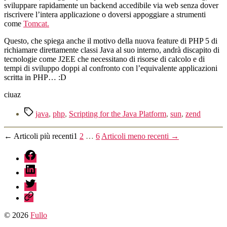
sviluppare rapidamente un backend accedibile via web senza dover
riscrivere l’intera applicazione o doversi appoggiare a strumenti
come
Tomcat.
Questo, che spiega anche il motivo della nuova feature di PHP 5 di
richiamare direttamente classi Java al suo interno, andrà discapito di
tecnologie come J2EE che necessitano di risorse di calcolo e di
tempi di sviluppo doppi al confronto con l’equivalente applicazioni
scritta in PHP… :D
ciuaz
Tag
java
,
php
,
Scripting for the Java Platform
,
sun
,
zend
Paginazione
←
Articoli
più recenti
1
2
…
6
Articoli
meno recenti
→
degli
fb
articoli
linkedin
twitter
sessionize
© 2026
Fullo