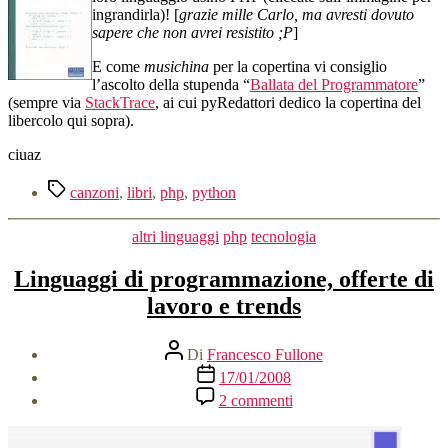
ingrandirla)! [
grazie mille Carlo, ma avresti dovuto
sapere che non avrei resistito ;P
]
E come
musichina
per la copertina vi consiglio
l’ascolto della stupenda “
Ballata del Programmatore
”
(sempre via
StackTrace
, ai cui pyRedattori dedico la copertina del
libercolo qui sopra).
ciuaz
Tag
canzoni
,
libri
,
php
,
python
Categorie
altri linguaggi
php
tecnologia
Linguaggi di programmazione, offerte di
lavoro e trends
Autore
Di
Francesco Fullone
articolo
Data
17/01/2008
dell'articolo
su
2 commenti
Linguaggi
di