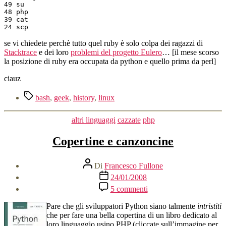
49 su

48 php

39 cat

se vi chiedete perchè tutto quel ruby è solo colpa dei ragazzi di
Stacktrace
e dei loro
problemi del progetto Eulero
… [il mese scorso
la posizione di ruby era occupata da python e quello prima da perl]
ciauz
Tag
bash
,
geek
,
history
,
linux
Categorie
altri linguaggi
cazzate
php
Copertine e canzoncine
Autore
Di
Francesco Fullone
articolo
Data
24/01/2008
dell'articolo
su
5 commenti
Copertine
e
Pare che gli sviluppatori Python siano talmente
intristiti
canzoncine
che per fare una bella copertina di un libro dedicato al
loro linguaggio usino PHP (cliccate sull’immagine per