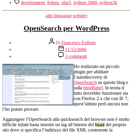
Tag
development
,
fedora
,
php5
,
python 3000
,
python3k
Categorie
altri linguaggi
webdev
OpenSearch per WordPress
Autore
Di
Francesco Fullone
articolo
Data
11/12/2006
dell'articolo
su
3 commenti
OpenSearch
per
Ho realizzato un piccolo
WordPress
plugin per abilitare
l’autodiscovery di
OpenSearch
su questo blog e
sulla
blogBabel
. In teoria il
tutto dovrebbe funzionare sia
con Firefox 2.x che con IE 7,
quest’ultimo però ancora non
l’ho potuto provare.
Aggiungere l’OpenSearch alla quicksearch del browser non è molto
difficile infatti basta inserire un tag all’interno del
del proprio
head
sito dove si specifica l’indirizzo del file XML contenente la