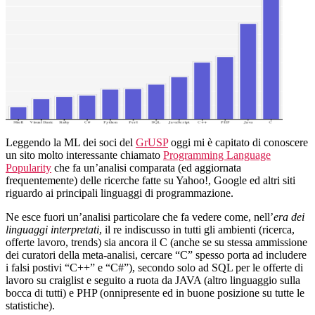
programmazione,
offerte
di
lavoro
e
trends
Leggendo la ML dei soci del
GrUSP
oggi mi è capitato di conoscere
un sito molto interessante chiamato
Programming Language
Popularity
che fa un’analisi comparata (ed aggiornata
frequentemente) delle ricerche fatte su Yahoo!, Google ed altri siti
riguardo ai principali linguaggi di programmazione.
Ne esce fuori un’analisi particolare che fa vedere come, nell’
era dei
linguaggi interpretati
, il re indiscusso in tutti gli ambienti (ricerca,
offerte lavoro, trends) sia ancora il C (anche se su stessa ammissione
dei curatori della meta-analisi, cercare “C” spesso porta ad includere
i falsi postivi “C++” e “C#”), secondo solo ad SQL per le offerte di
lavoro su craiglist e seguito a ruota da JAVA (altro linguaggio sulla
bocca di tutti) e PHP (onnipresente ed in buone posizione su tutte le
statistiche).