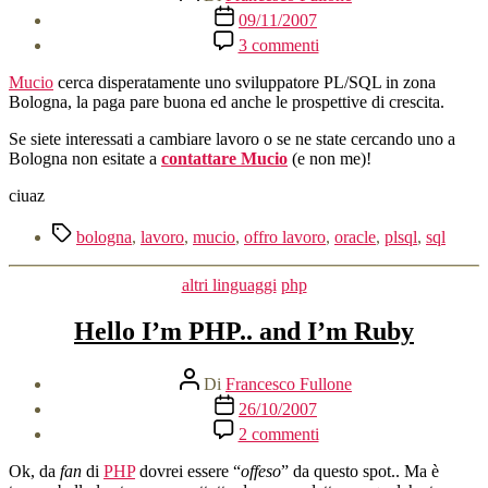
articolo
Data
09/11/2007
dell'articolo
su
3 commenti
Sviluppatore
PL/SQL
Mucio
cerca disperatamente uno sviluppatore PL/SQL in zona
needed
Bologna, la paga pare buona ed anche le prospettive di crescita.
Se siete interessati a cambiare lavoro o se ne state cercando uno a
Bologna non esitate a
contattare Mucio
(e non me)!
ciuaz
Tag
bologna
,
lavoro
,
mucio
,
offro lavoro
,
oracle
,
plsql
,
sql
Categorie
altri linguaggi
php
Hello I’m PHP.. and I’m Ruby
Autore
Di
Francesco Fullone
articolo
Data
26/10/2007
dell'articolo
su
2 commenti
Hello
I’m
Ok, da
fan
di
PHP
dovrei essere “
offeso
” da questo spot.. Ma è
PHP..