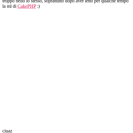
troppo bello lo stesso, soprattutto dopo aver letto per qualche tempo
and
la ml di
CakePHP
:)
I’m
Ruby
ciuaz