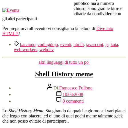
pubblico ma a numero
chiuso, sono gradite birre e
cibarie da condividere con
gli altri partecipanti.
Per prepararvi all’evento vi consigliamo la lettura di
Dive into
HTML 5
!
Tag
barcamp
,
codingdojo
,
eventi
,
html5
,
javascript
,
js
,
kata
,
web workers
,
webdev
Categorie
altri linguaggi
di tutto un po'
Shell History meme
Autore
Di
Francesco Fullone
articolo
Data
10/04/2008
dell'articolo
su
8 commenti
Shell
History
Lo
Shell History Meme
Sta girando da qualche giorno sui vari planet
meme
che leggo con piacere, ed e’ uno di quei pochi meme talmente geek
che non posso evitare di partecipare..