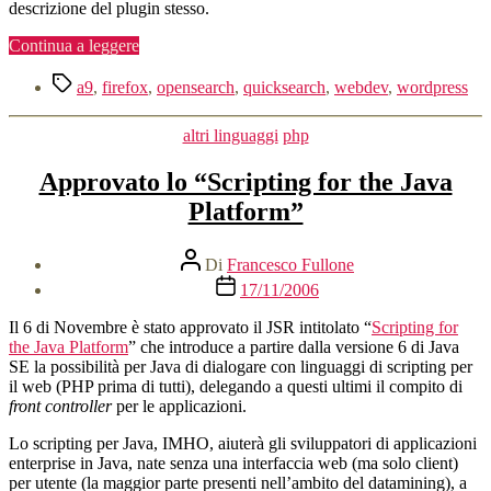
descrizione del plugin stesso.
“OpenSearch
Continua a leggere
per
Tag
WordPress”
a9
,
firefox
,
opensearch
,
quicksearch
,
webdev
,
wordpress
Categorie
altri linguaggi
php
Approvato lo “Scripting for the Java
Platform”
Autore
Di
Francesco Fullone
articolo
Data
17/11/2006
dell'articolo
Il 6 di Novembre è stato approvato il JSR intitolato “
Scripting for
the Java Platform
” che introduce a partire dalla versione 6 di Java
SE la possibilità per Java di dialogare con linguaggi di scripting per
il web (PHP prima di tutti), delegando a questi ultimi il compito di
front controller
per le applicazioni.
Lo scripting per Java, IMHO, aiuterà gli sviluppatori di applicazioni
enterprise in Java, nate senza una interfaccia web (ma solo client)
per utente (la maggior parte presenti nell’ambito del datamining), a