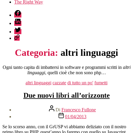
The Right Way
fb
linkedin
twitter
sessionize
Categoria:
altri linguaggi
Ogni tanto capita di imbattersi in software e programmi scritti in
altri
linguaggi
, quelli cioè che non sono php…
Categorie
altri linguaggi
cazzate
di tutto un po'
fumetti
Due nuovi libri all’orizzonte
Autore
Di
Francesco Fullone
articolo
Data
01/04/2013
dell'articolo
Se lo scorso anno, con il GrUSP vi abbiamo deliziato con il nostro
primo libro su PHP, quest’anno lo faremo con quello su Javascript.