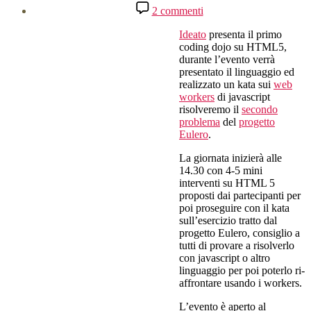
dell'articolo
su
2 commenti
HTML5
Coding
Ideato
presenta il primo
Dojo
coding dojo su HTML5,
presso
durante l’evento verrà
Ideato
presentato il linguaggio ed
realizzato un kata sui
web
workers
di javascript
risolveremo il
secondo
problema
del
progetto
Eulero
.
La giornata inizierà alle
14.30 con 4-5 mini
interventi su HTML 5
proposti dai partecipanti per
poi proseguire con il kata
sull’esercizio tratto dal
progetto Eulero, consiglio a
tutti di provare a risolverlo
con javascript o altro
linguaggio per poi poterlo ri-
affrontare usando i workers.
L’evento è aperto al