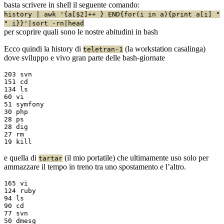
basta scrivere in shell il seguente comando:
history | awk '{a[$2]++ } END{for(i in a){print a[i] "
" i}}'|sort -rn|head
per scoprire quali sono le nostre abitudini in bash
Ecco quindi la history di
(la workstation casalinga)
teletran-1
dove sviluppo e vivo gran parte delle bash-giornate
203 svn

151 cd

134 ls

60 vi

51 symfony

30 php

28 ps

28 dig

27 rm

e quella di
(il mio portatile) che ultimamente uso solo per
tartar
ammazzare il tempo in treno tra uno spostamento e l’altro.
165 vi

124 ruby

94 ls

90 cd

77 svn

50 dmesg
