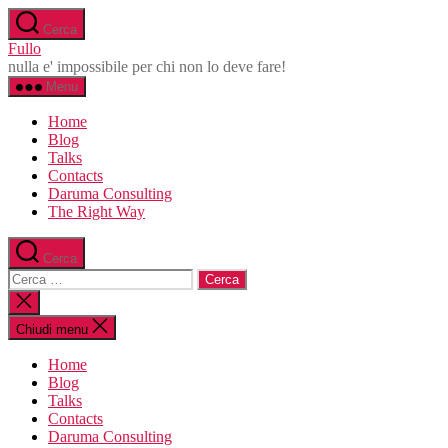
Salta
Cerca
al
Fullo
contenuto
nulla e' impossibile per chi non lo deve fare!
Menu
Home
Blog
Talks
Contacts
Daruma Consulting
The Right Way
Cerca
Cerca:
Chiudi
la
ricerca
Chiudi menu
Home
Blog
Talks
Contacts
Daruma Consulting