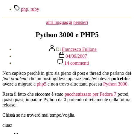
Tag
php
,
ruby
Categorie
altri linguaggi
pensieri
Python 3000 e PHP5
Autore
Di
Francesco Fullone
articolo
Data
04/09/2007
dell'articolo
su
14 commenti
Python
3000
Non capisco perchè in giro sia pieno di post e thread che parlano dei
e
finti problemi
che un hosting/developer/azienda/whatever
potrebbe
PHP5
avere
a migrare a
php5
e non trovo altrettanti post su
Python 3000
.
Resta il fatto che siccome è stato
pacchettizzato per Fedora 7
potrei,
quasi quasi, imparare Python da 0 partendo direttamente dalla futura
release..
Chissà se ne troverò mai tempo/voglia..
ciuaz