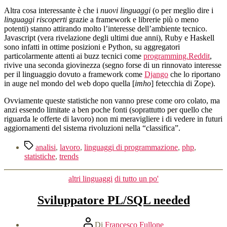
Altra cosa interessante è che i
nuovi linguaggi
(o per meglio dire i
linguaggi riscoperti
grazie a framework e librerie più o meno
potenti) stanno attirando molto l’interesse dell’ambiente tecnico.
Javascript (vera rivelazione degli ultimi due anni), Ruby e Haskell
sono infatti in ottime posizioni e Python, su aggregatori
particolarmente attenti ai buzz tecnici come
programming.Reddit
,
rivive una seconda giovinezza (segno forse di un rinnovato interesse
per il linguaggio dovuto a framework come
Django
che lo riportano
in auge nel mondo del web dopo quella [
imho
] fetecchia di Zope).
Ovviamente queste statistiche non vanno prese come oro colato, ma
anzi essendo limitate a ben poche fonti (soprattutto per quello che
riguarda le offerte di lavoro) non mi meravigliere i di vedere in futuri
aggiornamenti del sistema rivoluzioni nella “classifica”.
Tag
analisi
,
lavoro
,
linguaggi di programmazione
,
php
,
statistiche
,
trends
Categorie
altri linguaggi
di tutto un po'
Sviluppatore PL/SQL needed
Autore
Di
Francesco Fullone