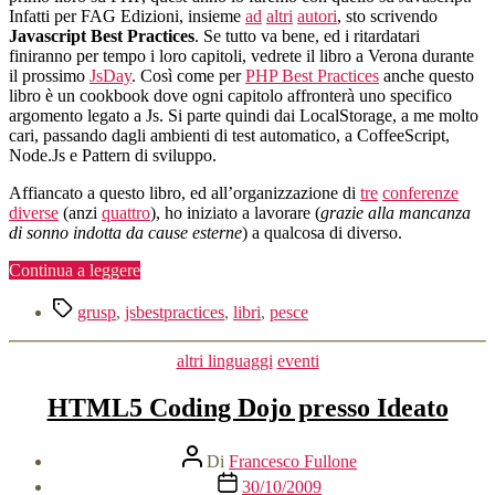
Infatti per FAG Edizioni, insieme
ad
altri
autori
, sto scrivendo
Javascript Best Practices
. Se tutto va bene, ed i ritardatari
finiranno per tempo i loro capitoli, vedrete il libro a Verona durante
il prossimo
JsDay
. Così come per
PHP Best Practices
anche questo
libro è un cookbook dove ogni capitolo affronterà uno specifico
argomento legato a Js. Si parte quindi dai LocalStorage, a me molto
cari, passando dagli ambienti di test automatico, a CoffeeScript,
Node.Js e Pattern di sviluppo.
Affiancato a questo libro, ed all’organizzazione di
tre
conferenze
diverse
(anzi
quattro
), ho iniziato a lavorare (
grazie alla mancanza
di sonno indotta da cause esterne
) a qualcosa di diverso.
“Due
Continua a leggere
nuovi
Tag
libri
grusp
,
jsbestpractices
,
libri
,
pesce
all’orizzonte”
Categorie
altri linguaggi
eventi
HTML5 Coding Dojo presso Ideato
Autore
Di
Francesco Fullone
articolo
Data
30/10/2009