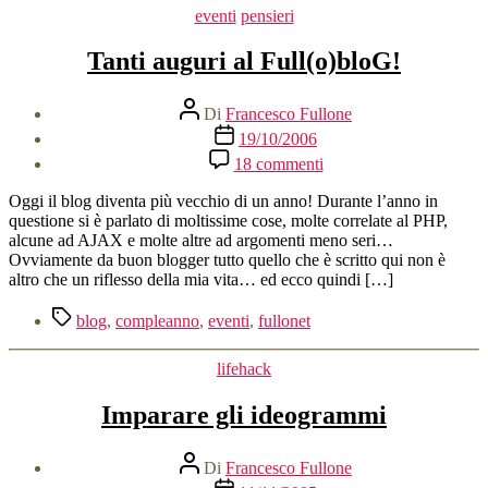
Categorie
eventi
pensieri
Tanti auguri al Full(o)bloG!
Autore
Di
Francesco Fullone
articolo
Data
19/10/2006
dell'articolo
su
18 commenti
Tanti
auguri
Oggi il blog diventa più vecchio di un anno! Durante l’anno in
al
questione si è parlato di moltissime cose, molte correlate al PHP,
Full(o)bloG!
alcune ad AJAX e molte altre ad argomenti meno seri…
Ovviamente da buon blogger tutto quello che è scritto qui non è
altro che un riflesso della mia vita… ed ecco quindi […]
Tag
blog
,
compleanno
,
eventi
,
fullonet
Categorie
lifehack
Imparare gli ideogrammi
Autore
Di
Francesco Fullone
articolo
Data