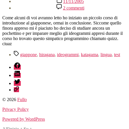
11/11/2005
dell'articolo
su
2 commenti
Imparare
gli
Come alcuni di voi avranno letto ho iniziato un piccolo corso di
ideogrammi
introduzione al giapponese, ormai in conclusione. Siccome quello
finora appreso mi è piaciuto ho deciso di studiare ancora un
pochettino e per imparare meglio gli ideogrammi appresi durante il
corso ho trovato questo simpatico programmino chiamato quizz.
ciuaz
Tag
giappone
,
hiragana
,
ideogrammi
,
katagama
,
lingua
,
test
fb
linkedin
twitter
sessionize
© 2026
Fullo
Privacy Policy
Powered by WordPress
All'inizio
↑
Su
↑