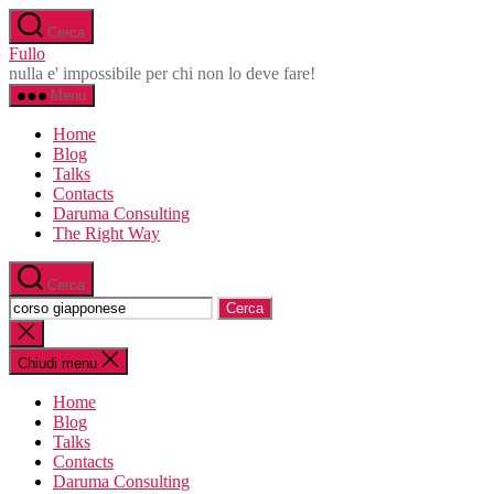
Salta
Cerca
al
Fullo
contenuto
nulla e' impossibile per chi non lo deve fare!
Menu
Home
Blog
Talks
Contacts
Daruma Consulting
The Right Way
Cerca
Cerca:
Chiudi
la
ricerca
Chiudi menu
Home
Blog
Talks
Contacts
Daruma Consulting