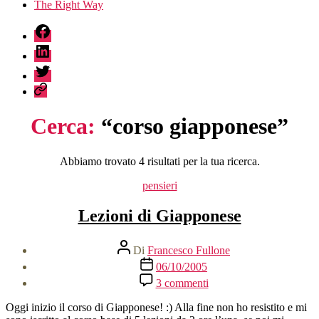
The Right Way
fb
linkedin
twitter
sessionize
Cerca:
“corso giapponese”
Abbiamo trovato 4 risultati per la tua ricerca.
Categorie
pensieri
Lezioni di Giapponese
Autore
Di
Francesco Fullone
articolo
Data
06/10/2005
dell'articolo
su
3 commenti
Lezioni
di
Oggi inizio il corso di Giapponese! :) Alla fine non ho resistito e mi
Giapponese