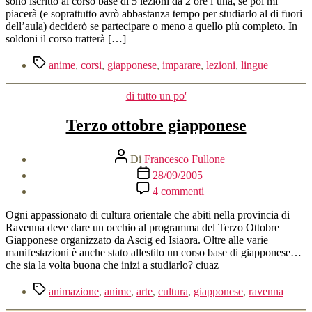
sono iscritto al corso base di 5 lezioni da 2 ore l’una, se poi mi
piacerà (e soprattutto avrò abbastanza tempo per studiarlo al di fuori
dell’aula) deciderò se partecipare o meno a quello più completo. In
soldoni il corso tratterà […]
Tag
anime
,
corsi
,
giapponese
,
imparare
,
lezioni
,
lingue
Categorie
di tutto un po'
Terzo ottobre giapponese
Autore
Di
Francesco Fullone
articolo
Data
28/09/2005
dell'articolo
su
4 commenti
Terzo
ottobre
Ogni appassionato di cultura orientale che abiti nella provincia di
giapponese
Ravenna deve dare un occhio al programma del Terzo Ottobre
Giapponese organizzato da Ascig ed Isiaora. Oltre alle varie
manifestazioni è anche stato allestito un corso base di giapponese…
che sia la volta buona che inizi a studiarlo? ciuaz
Tag
animazione
,
anime
,
arte
,
cultura
,
giapponese
,
ravenna