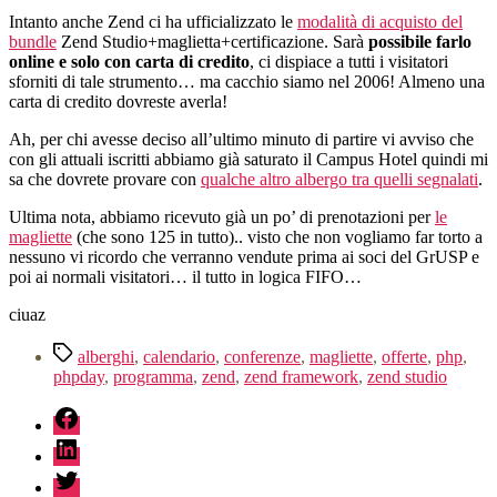
Intanto anche Zend ci ha ufficializzato le
modalità di acquisto del
bundle
Zend Studio+maglietta+certificazione. Sarà
possibile farlo
online e solo con carta di credito
, ci dispiace a tutti i visitatori
sforniti di tale strumento… ma cacchio siamo nel 2006! Almeno una
carta di credito dovreste averla!
Ah, per chi avesse deciso all’ultimo minuto di partire vi avviso che
con gli attuali iscritti abbiamo già saturato il Campus Hotel quindi mi
sa che dovrete provare con
qualche altro albergo tra quelli segnalati
.
Ultima nota, abbiamo ricevuto già un po’ di prenotazioni per
le
magliette
(che sono 125 in tutto).. visto che non vogliamo far torto a
nessuno vi ricordo che verranno vendute prima ai soci del GrUSP e
poi ai normali visitatori… il tutto in logica FIFO…
ciuaz
Tag
alberghi
,
calendario
,
conferenze
,
magliette
,
offerte
,
php
,
phpday
,
programma
,
zend
,
zend framework
,
zend studio
fb
linkedin
twitter