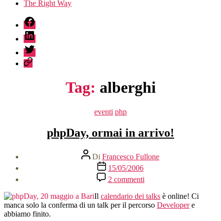
The Right Way
fb
linkedin
twitter
sessionize
Tag:
alberghi
Categorie
eventi
php
phpDay, ormai in arrivo!
Autore
Di
Francesco Fullone
articolo
Data
15/05/2006
dell'articolo
su
2 commenti
phpDay,
ormai
Il
calendario dei talks
è online! Ci
in
manca solo la conferma di un talk per il percorso
Developer
e
arrivo!
abbiamo finito.