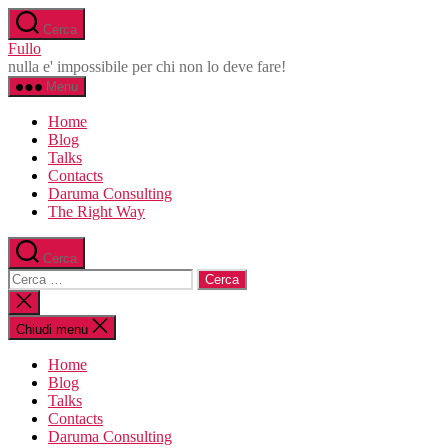
Salta
Cerca
al
Fullo
contenuto
nulla e' impossibile per chi non lo deve fare!
Menu
Home
Blog
Talks
Contacts
Daruma Consulting
The Right Way
Cerca
Cerca:
Chiudi
la
ricerca
Chiudi menu
Home
Blog
Talks
Contacts
Daruma Consulting