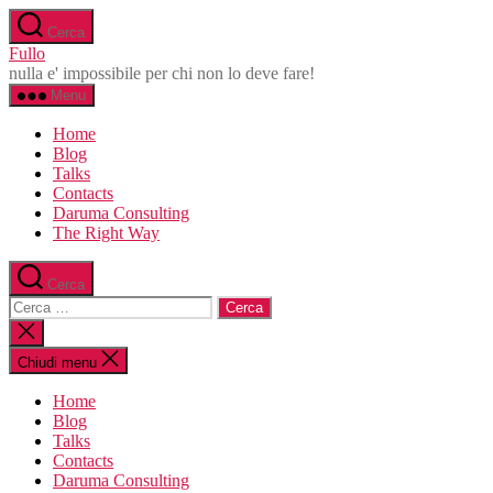
Salta
Cerca
al
Fullo
contenuto
nulla e' impossibile per chi non lo deve fare!
Menu
Home
Blog
Talks
Contacts
Daruma Consulting
The Right Way
Cerca
Cerca:
Chiudi
la
ricerca
Chiudi menu
Home
Blog
Talks
Contacts
Daruma Consulting