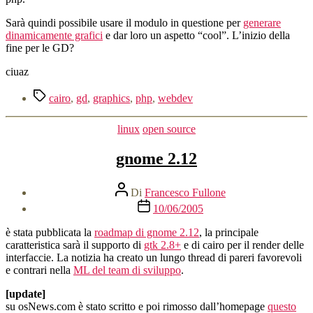
Sarà quindi possibile usare il modulo in questione per
generare
dinamicamente grafici
e dar loro un aspetto “cool”. L’inizio della
fine per le GD?
ciuaz
Tag
cairo
,
gd
,
graphics
,
php
,
webdev
Categorie
linux
open source
gnome 2.12
Autore
Di
Francesco Fullone
articolo
Data
10/06/2005
dell'articolo
è stata pubblicata la
roadmap di gnome 2.12
, la principale
caratteristica sarà il supporto di
gtk 2.8+
e di cairo per il render delle
interfaccie. La notizia ha creato un lungo thread di pareri favorevoli
e contrari nella
ML del team di sviluppo
.
[update]
su osNews.com è stato scritto e poi rimosso dall’homepage
questo