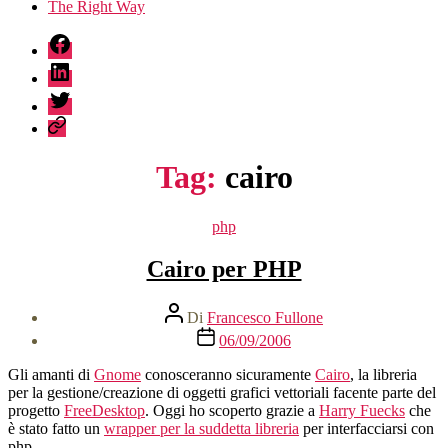
The Right Way
fb
linkedin
twitter
sessionize
Tag:
cairo
Categorie
php
Cairo per PHP
Autore
Di
Francesco Fullone
articolo
Data
06/09/2006
dell'articolo
Gli amanti di
Gnome
conosceranno sicuramente
Cairo
, la libreria
per la gestione/creazione di oggetti grafici vettoriali facente parte del
progetto
FreeDesktop
. Oggi ho scoperto grazie a
Harry Fuecks
che
è stato fatto un
wrapper per la suddetta libreria
per interfacciarsi con
php.