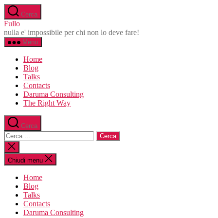
Salta
Cerca
al
Fullo
contenuto
nulla e' impossibile per chi non lo deve fare!
Menu
Home
Blog
Talks
Contacts
Daruma Consulting
The Right Way
Cerca
Cerca:
Chiudi
la
ricerca
Chiudi menu
Home
Blog
Talks
Contacts
Daruma Consulting