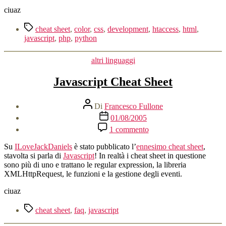
ciuaz
Tag
cheat sheet
,
color
,
css
,
development
,
htaccess
,
html
,
javascript
,
php
,
python
Categorie
altri linguaggi
Javascript Cheat Sheet
Autore
Di
Francesco Fullone
articolo
Data
01/08/2005
dell'articolo
su
1 commento
Javascript
Cheat
Su
ILoveJackDaniels
è stato pubblicato l’
ennesimo cheat sheet
,
Sheet
stavolta si parla di
Javascript
! In realtà i cheat sheet in questione
sono più di uno e trattano le regular expression, la libreria
XMLHttpRequest, le funzioni e la gestione degli eventi.
ciuaz
Tag
cheat sheet
,
faq
,
javascript