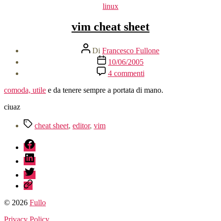
Categorie
linux
vim cheat sheet
Autore
Di
Francesco Fullone
articolo
Data
10/06/2005
dell'articolo
su
4 commenti
vim
cheat
comoda, utile
e da tenere sempre a portata di mano.
sheet
ciuaz
Tag
cheat sheet
,
editor
,
vim
fb
linkedin
twitter
sessionize
© 2026
Fullo
Privacy Policy