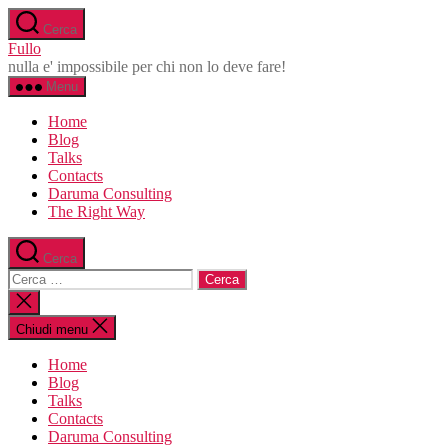
Salta
Cerca
al
Fullo
contenuto
nulla e' impossibile per chi non lo deve fare!
Menu
Home
Blog
Talks
Contacts
Daruma Consulting
The Right Way
Cerca
Cerca:
Chiudi
la
ricerca
Chiudi menu
Home
Blog
Talks
Contacts
Daruma Consulting