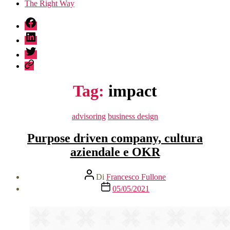
The Right Way
fb
linkedin
twitter
sessionize
Tag:
impact
Categorie
advisoring
business design
Purpose driven company, cultura
aziendale e OKR
Autore
Di
Francesco Fullone
articolo
Data
05/05/2021
dell'articolo