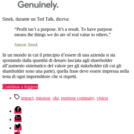
Sinek, durante un Ted Talk, diceva:
“Profit isn’t a purpose. It’s a result. To have purpose
means the things we do are of real value to others.”
Simon Sinek
In un mondo in cui il principio d’essere di una azienda si sta
spostando dalla quantità di denaro lasciata agli shareholder
all’aumento sistematico del valore per gli stakeholder (di cui gli
shareholder sono una parte), quella frase deve essere impressa nella
testa di ogni imprenditore che si rispetti.
“Purpose
Continua a leggere
driven
Tag
company,
impact
,
mission
,
okr
,
purpose company
,
vision
cultura
fb
aziendale
e
linkedin
OKR”
twitter
sessionize