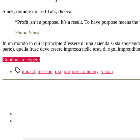
Sinek, durante un Ted Talk, diceva:
“Profit isn’t a purpose. It’s a result. To have purpose means the 
Simon Sinek
In un mondo in cui il principio d’essere di una azienda si sta spostando
parte), quella frase deve essere impressa nella testa di ogni imprenditore
“Purpose
Continua a leggere
driven
Tag
company,
impact
,
mission
,
okr
,
purpose company
,
vision
cultura
aziendale
e
OKR”