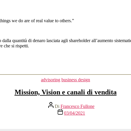
things we do are of real value to others.”
 dalla quantità di denaro lasciata agli shareholder all’aumento sistemati
 che si rispetti.
Categorie
advisoring
business design
Mission, Vision e canali di vendita
Autore
Di
Francesco Fullone
articolo
Data
03/04/2021
dell'articolo