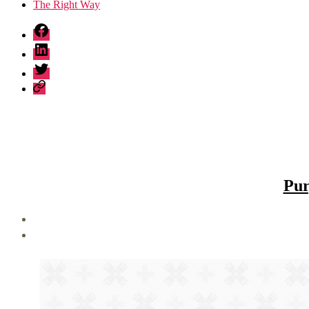
The Right Way
fb
linkedin
twitter
sessionize
Pur