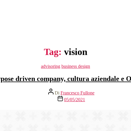
Tag:
vision
Categorie
advisoring
business design
pose driven company, cultura aziendale e
Autore
Di
Francesco Fullone
articolo
Data
05/05/2021
dell'articolo