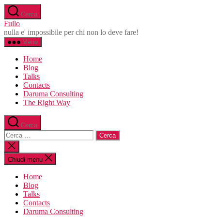
Salta
Cerca
al
Fullo
contenuto
nulla e' impossibile per chi non lo deve fare!
Menu
Home
Blog
Talks
Contacts
Daruma Consulting
The Right Way
Cerca
Cerca:
Chiudi
la
ricerca
Chiudi menu
Home
Blog
Talks
Contacts
Daruma Consulting