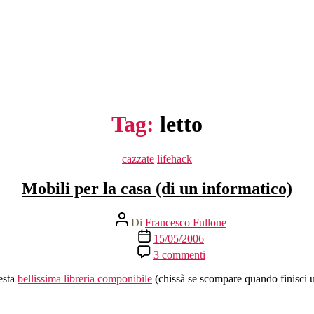
Tag:
letto
Categorie
cazzate
lifehack
Mobili per la casa (di un informatico)
Autore
Di
Francesco Fullone
articolo
Data
15/05/2006
dell'articolo
su
3 commenti
Mobili
per
uesta
bellissima libreria componibile
(chissà se scompare quando finisci 
la
casa
(di