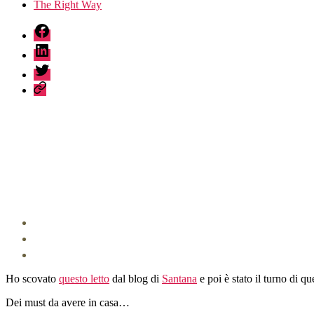
The Right Way
fb
linkedin
twitter
sessionize
Ho scovato
questo letto
dal blog di
Santana
e poi è stato il turno di q
Dei must da avere in casa…