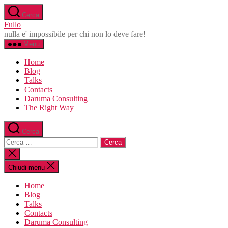
Salta
Cerca
al
Fullo
contenuto
nulla e' impossibile per chi non lo deve fare!
Menu
Home
Blog
Talks
Contacts
Daruma Consulting
The Right Way
Cerca
Cerca:
Chiudi
la
ricerca
Chiudi menu
Home
Blog
Talks
Contacts
Daruma Consulting