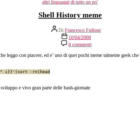
Categorie
altri linguaggi
di tutto un po'
Shell History meme
Autore
Di
Francesco Fullone
articolo
Data
10/04/2008
dell'articolo
su
8 commenti
Shell
History
che leggo con piacere, ed e’ uno di quei pochi meme talmente geek che n
meme
 " i}}'|sort -rn|head
sviluppo e vivo gran parte delle bash-giornate