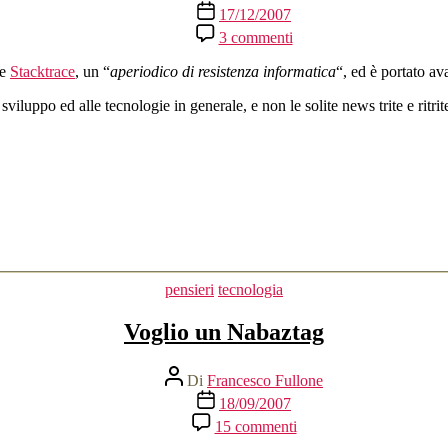
articolo
Data
17/12/2007
dell'articolo
su
3 commenti
Stacktrace,
un
te
Stacktrace
, un “
aperiodico di resistenza informatica
“, ed è portato av
aperiodico
di
iluppo ed alle tecnologie in generale, e non le solite news trite e ritrit
resistenza
informatica
Categorie
pensieri
tecnologia
Voglio un Nabaztag
Autore
Di
Francesco Fullone
articolo
Data
18/09/2007
dell'articolo
su
15 commenti
Voglio