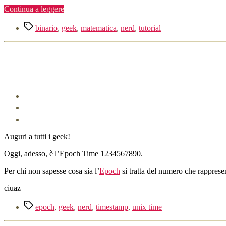
“Essere
Continua a leggere
un
Tag
nerd:
binario
,
geek
,
matematica
,
nerd
,
tutorial
contare
in
binario”
Auguri a tutti i geek!
Oggi, adesso, è l’Epoch Time 1234567890.
Per chi non sapesse cosa sia l’
Epoch
si tratta del numero che rappresen
ciuaz
Tag
epoch
,
geek
,
nerd
,
timestamp
,
unix time