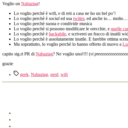
Voglio un
Nabaztag
!
Lo voglio perché è wifi, e di reti a casa ne ho un bel po’!
Lo voglio perchè è
social
ed usa
twitter
, ed anche io… molto…
Lo voglio perchè suona e condivide musica
Lo voglio perchè si possono modificare le orecchie, e
quelle cu
Lo voglio perchè è
hackabile
, e scriverei un fracco di inutili
Lo voglio perché è assolutamente inutile. E farebbe ottima sce
Ma soprattutto, lo voglio perchè lo hanno offerto di nuovo a
Lu
capito sig.ri PR di
Nabaztag
? Ne voglio uno!!!! (
vi preeeeeeeeeeeee
grazie
Tag
geek
,
Nabaztag
,
nerd
,
wifi