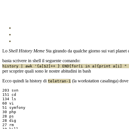
Lo
Shell History Meme
Sta girando da qualche giorno sui vari planet 
basta scrivere in shell il seguente comando:
history | awk '{a[$2]++ } END{for(i in a){print a[i] "
per scoprire quali sono le nostre abitudini in bash
Ecco quindi la history di
(la workstation casalinga) dove 
teletran-1
203 svn

151 cd

134 ls

60 vi

51 symfony

30 php

28 ps

28 dig

27 rm
