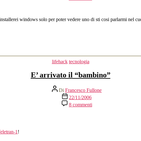
Regali
di
Natale:
Verball
nstallerei windows solo per poter vedere uno di sti cosi parlarmi nel c
Categorie
lifehack
tecnologia
E’ arrivato il “bambino”
Autore
Di
Francesco Fullone
articolo
Data
22/11/2006
dell'articolo
su
8 commenti
E’
arrivato
il
“bambino”
eletran-1
!