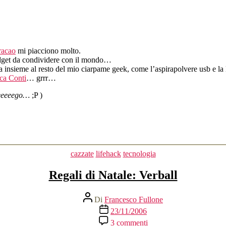
un
Nabaztag
racao
mi piacciono molto.
 widget da condividere con il mondo…
na insieme al resto del mio ciarpame geek, come l’aspirapolvere usb e 
ca Conti
… grrr…
eeeeeego…
;P )
Categorie
cazzate
lifehack
tecnologia
Regali di Natale: Verball
Autore
Di
Francesco Fullone
articolo
Data
23/11/2006
dell'articolo
su
3 commenti