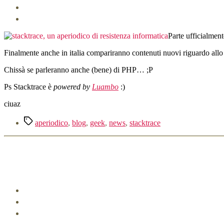
Parte ufficialmen
Finalmente anche in italia compariranno contenuti nuovi riguardo allo sv
Chissà se parleranno anche (bene) di PHP… ;P
Ps Stacktrace è
powered by
Luambo
:)
ciuaz
Tag
aperiodico
,
blog
,
geek
,
news
,
stacktrace