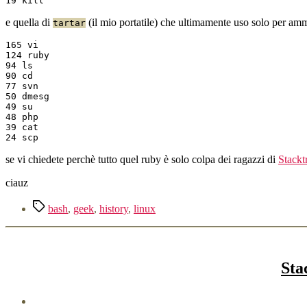
e quella di
(il mio portatile) che ultimamente uso solo per amm
tartar
165 vi

124 ruby

94 ls

90 cd

77 svn

50 dmesg

49 su

48 php

39 cat

se vi chiedete perchè tutto quel ruby è solo colpa dei ragazzi di
Stackt
ciauz
Tag
bash
,
geek
,
history
,
linux
Sta