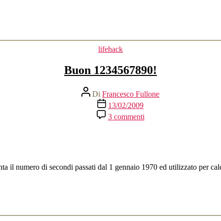
binario
Categorie
lifehack
Buon 1234567890!
Autore
Di
Francesco Fullone
articolo
Data
13/02/2009
dell'articolo
su
3 commenti
Buon
1234567890!
ta il numero di secondi passati dal 1 gennaio 1970 ed utilizzato per calc