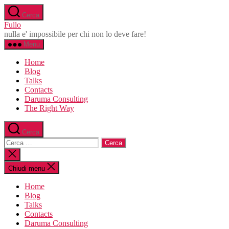
Salta
Cerca
al
Fullo
contenuto
nulla e' impossibile per chi non lo deve fare!
Menu
Home
Blog
Talks
Contacts
Daruma Consulting
The Right Way
Cerca
Cerca:
Chiudi
la
ricerca
Chiudi menu
Home
Blog
Talks
Contacts
Daruma Consulting