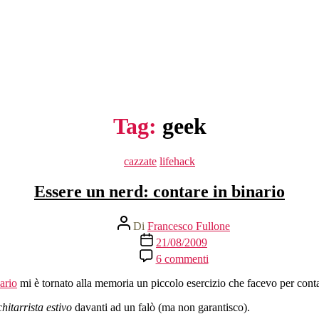
Tag:
geek
Categorie
cazzate
lifehack
Essere un nerd: contare in binario
Autore
Di
Francesco Fullone
articolo
Data
21/08/2009
dell'articolo
su
6 commenti
Essere
un
ario
mi è tornato alla memoria un piccolo esercizio che facevo per conta
nerd:
contare
hitarrista estivo
davanti ad un falò (ma non garantisco).
in