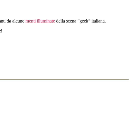
anti da alcune
menti illuminate
della scena “geek” italiana.
e!