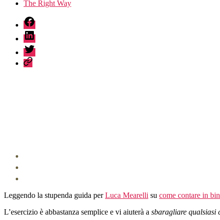
The Right Way
fb
linkedin
twitter
sessionize
Leggendo la stupenda guida per
Luca Mearelli
su
come contare in bin
L’esercizio è abbastanza semplice e vi aiuterà a
sbaragliare qualsiasi c