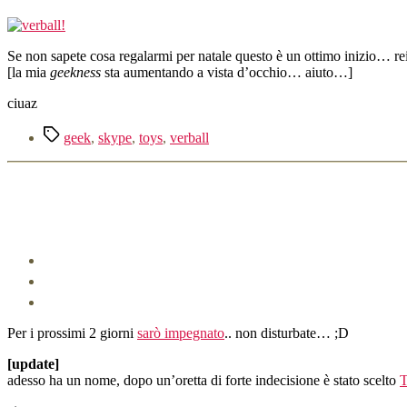
Se non sapete cosa regalarmi per natale questo è un ottimo inizio… rei
[la mia
geekness
sta aumentando a vista d’occhio… aiuto…]
ciuaz
Tag
geek
,
skype
,
toys
,
verball
Per i prossimi 2 giorni
sarò impegnato
.. non disturbate… ;D
[update]
adesso ha un nome, dopo un’oretta di forte indecisione è stato scelto
T