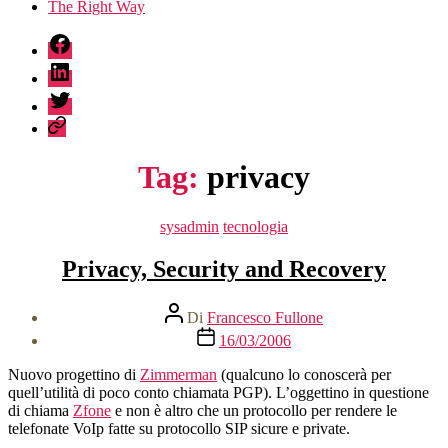
The Right Way
fb
linkedin
twitter
sessionize
Tag:
privacy
Categorie
sysadmin
tecnologia
Privacy, Security and Recovery
Autore
Di
Francesco Fullone
articolo
Data
16/03/2006
dell'articolo
Nuovo progettino di
Zimmerman
(qualcuno lo conoscerà per
quell’utilità di poco conto chiamata PGP). L’oggettino in questione
di chiama
Zfone
e non è altro che un protocollo per rendere le
telefonate VoIp fatte su protocollo SIP sicure e private.