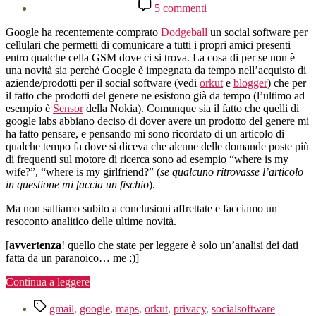
dell'articolo
su
5 commenti
where
is
Google ha recentemente comprato
Dodgeball
un social software per
my
cellulari che permetti di comunicare a tutti i propri amici presenti
wife?
entro qualche cella GSM dove ci si trova. La cosa di per se non è
una novità sia perchè Google è impegnata da tempo nell’acquisto di
aziende/prodotti per il social software (vedi
orkut
e
blogger
) che per
il fatto che prodotti del genere ne esistono già da tempo (l’ultimo ad
esempio è
Sensor
della Nokia). Comunque sia il fatto che quelli di
google labs abbiano deciso di dover avere un prodotto del genere mi
ha fatto pensare, e pensando mi sono ricordato di un articolo di
qualche tempo fa dove si diceva che alcune delle domande poste più
di frequenti sul motore di ricerca sono ad esempio “where is my
wife?”, “where is my girlfriend?” (
se qualcuno ritrovasse l’articolo
in questione mi faccia un fischio
).
Ma non saltiamo subito a conclusioni affrettate e facciamo un
resoconto analitico delle ultime novità.
[
avvertenza
! quello che state per leggere è solo un’analisi dei dati
fatta da un paranoico… me ;)]
“where
Continua a leggere
is
Tag
my
gmail
,
google
,
maps
,
orkut
,
privacy
,
socialsoftware