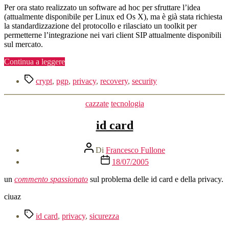
Per ora stato realizzato un software ad hoc per sfruttare l’idea
(attualmente disponibile per Linux ed Os X), ma è già stata richiesta
la standardizzazione del protocollo e rilasciato un toolkit per
permetterne l’integrazione nei vari client SIP attualmente disponibili
sul mercato.
“Privacy,
Continua a leggere
Security
Tag
and
crypt
,
pgp
,
privacy
,
recovery
,
security
Recovery”
Categorie
cazzate
tecnologia
id card
Autore
Di
Francesco Fullone
articolo
Data
18/07/2005
dell'articolo
un
commento spassionato
sul problema delle id card e della privacy.
ciuaz
Tag
id card
,
privacy
,
sicurezza