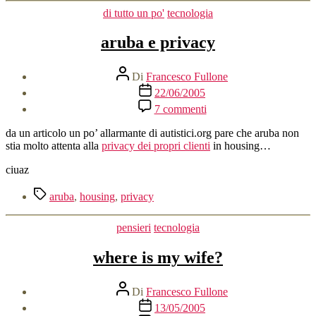
Categorie
di tutto un po'
tecnologia
aruba e privacy
Autore
Di
Francesco Fullone
articolo
Data
22/06/2005
dell'articolo
su
7 commenti
aruba
e
da un articolo un po’ allarmante di autistici.org pare che aruba non
privacy
stia molto attenta alla
privacy dei propri clienti
in housing…
ciuaz
Tag
aruba
,
housing
,
privacy
Categorie
pensieri
tecnologia
where is my wife?
Autore
Di
Francesco Fullone
articolo
Data
13/05/2005