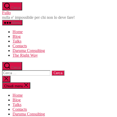
Salta
Cerca
al
Fullo
contenuto
nulla e' impossibile per chi non lo deve fare!
Menu
Home
Blog
Talks
Contacts
Daruma Consulting
The Right Way
Cerca
Cerca:
Chiudi
la
ricerca
Chiudi menu
Home
Blog
Talks
Contacts
Daruma Consulting