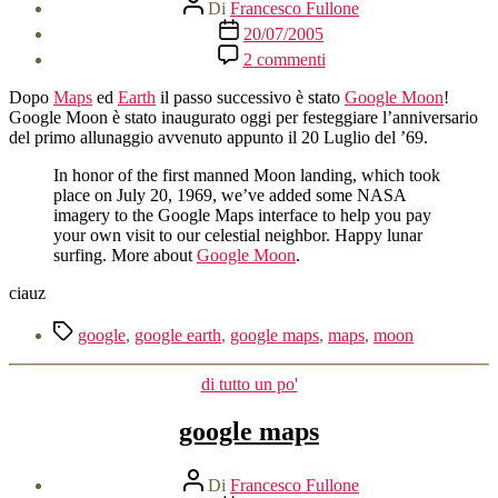
Autore
Di
Francesco Fullone
articolo
Data
20/07/2005
dell'articolo
su
2 commenti
Google
Moon
Dopo
Maps
ed
Earth
il passo successivo è stato
Google Moon
!
Google Moon è stato inaugurato oggi per festeggiare l’anniversario
del primo allunaggio avvenuto appunto il 20 Luglio del ’69.
In honor of the first manned Moon landing, which took
place on July 20, 1969, we’ve added some NASA
imagery to the Google Maps interface to help you pay
your own visit to our celestial neighbor. Happy lunar
surfing. More about
Google Moon
.
ciauz
Tag
google
,
google earth
,
google maps
,
maps
,
moon
Categorie
di tutto un po'
google maps
Autore
Di
Francesco Fullone
articolo