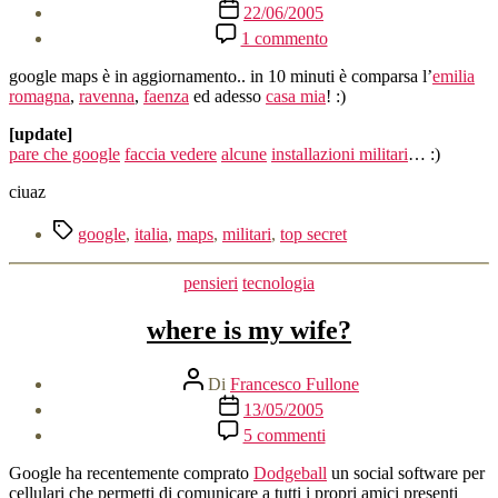
Data
22/06/2005
dell'articolo
su
1 commento
google
maps
google maps è in aggiornamento.. in 10 minuti è comparsa l’
emilia
romagna
,
ravenna
,
faenza
ed adesso
casa mia
! :)
[update]
pare che google
faccia vedere
alcune
installazioni militari
… :)
ciuaz
Tag
google
,
italia
,
maps
,
militari
,
top secret
Categorie
pensieri
tecnologia
where is my wife?
Autore
Di
Francesco Fullone
articolo
Data
13/05/2005
dell'articolo
su
5 commenti
where
is
Google ha recentemente comprato
Dodgeball
un social software per
my
cellulari che permetti di comunicare a tutti i propri amici presenti