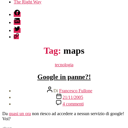
The Right Way
fb
linkedin
twitter
sessionize
Tag:
maps
Categorie
tecnologia
Google in panne?!
Autore
Di
Francesco Fullone
articolo
Data
21/11/2005
dell'articolo
su
4 commenti
Google
in
Da
quasi un ora
non riesco ad accedere a nessun servizio di google!
panne?!
Voi?