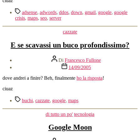
ciuaz
Tag
adsense
,
adwords
,
ddos
,
down
,
gmail
,
google
,
google
crisis
,
maps
,
seo
,
server
Categorie
cazzate
E se scavassi un buco profondissimo?
Autore
Di
Francesco Fullone
articolo
Data
14/09/2005
dell'articolo
dove andrei a finire? Beh, finalmente
ho la risposta
!
ciuaz
Tag
buchi
,
cazzate
,
google
,
maps
Categorie
di tutto un po'
tecnologia
Google Moon