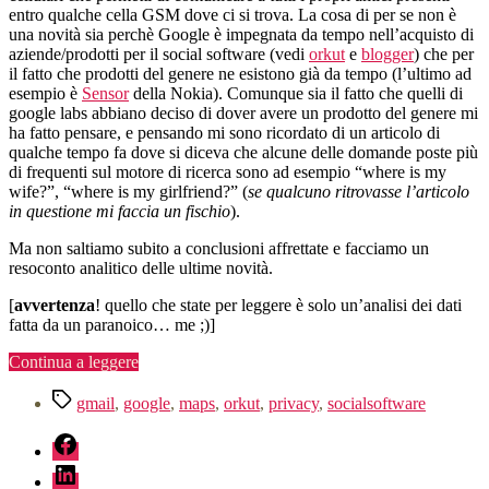
wife?
entro qualche cella GSM dove ci si trova. La cosa di per se non è
una novità sia perchè Google è impegnata da tempo nell’acquisto di
aziende/prodotti per il social software (vedi
orkut
e
blogger
) che per
il fatto che prodotti del genere ne esistono già da tempo (l’ultimo ad
esempio è
Sensor
della Nokia). Comunque sia il fatto che quelli di
google labs abbiano deciso di dover avere un prodotto del genere mi
ha fatto pensare, e pensando mi sono ricordato di un articolo di
qualche tempo fa dove si diceva che alcune delle domande poste più
di frequenti sul motore di ricerca sono ad esempio “where is my
wife?”, “where is my girlfriend?” (
se qualcuno ritrovasse l’articolo
in questione mi faccia un fischio
).
Ma non saltiamo subito a conclusioni affrettate e facciamo un
resoconto analitico delle ultime novità.
[
avvertenza
! quello che state per leggere è solo un’analisi dei dati
fatta da un paranoico… me ;)]
“where
Continua a leggere
is
Tag
my
gmail
,
google
,
maps
,
orkut
,
privacy
,
socialsoftware
wife?”
fb
linkedin