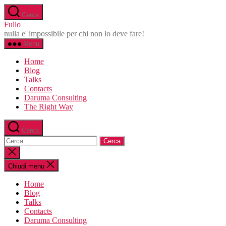
Salta
Cerca
al
Fullo
contenuto
nulla e' impossibile per chi non lo deve fare!
Menu
Home
Blog
Talks
Contacts
Daruma Consulting
The Right Way
Cerca
Cerca:
Chiudi
la
ricerca
Chiudi menu
Home
Blog
Talks
Contacts
Daruma Consulting