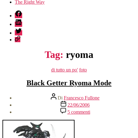
The Right Way
fb
linkedin
twitter
sessionize
Tag:
ryoma
Categorie
di tutto un po'
foto
Black Getter Ryoma Mode
Autore
Di
Francesco Fullone
articolo
Data
22/06/2006
dell'articolo
su
5 commenti
Black
Getter
Ryoma
Mode