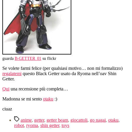
guarda
B-GETTER_01
su flickr
Se volete farmi felice (per qualsiasi motivo… non mi formalizzo)
regalatemi
questo Black Getter usato da Ryoma nell’oav Shin
Getter.
Qui
una recensione più completa…
Madonna se mi sento
otaku
:)
ciuaz
Tag
anime
,
getter
,
getter beam
,
giocattoli
,
go nagai
,
otaku
,
robot
,
ryoma
,
shin getter
,
toys