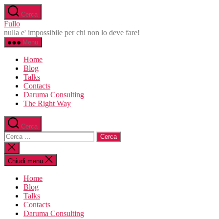
Salta
Cerca
al
Fullo
contenuto
nulla e' impossibile per chi non lo deve fare!
Menu
Home
Blog
Talks
Contacts
Daruma Consulting
The Right Way
Cerca
Cerca:
Chiudi
la
ricerca
Chiudi menu
Home
Blog
Talks
Contacts
Daruma Consulting