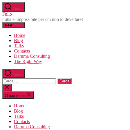
Salta
Cerca
al
Fullo
contenuto
nulla e' impossibile per chi non lo deve fare!
Menu
Home
Blog
Talks
Contacts
Daruma Consulting
The Right Way
Cerca
Cerca:
Chiudi
la
ricerca
Chiudi menu
Home
Blog
Talks
Contacts
Daruma Consulting