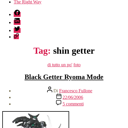
The Right Way
fb
linkedin
twitter
sessionize
Tag:
shin getter
Categorie
di tutto un po'
foto
Black Getter Ryoma Mode
Autore
Di
Francesco Fullone
articolo
Data
22/06/2006
dell'articolo
su
5 commenti
Black
Getter
Ryoma
Mode