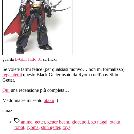
guarda
B-GETTER_01
su flickr
Se volete farmi felice (per qualsiasi motivo… non mi formalizzo)
regalatemi
questo Black Getter usato da Ryoma nell’oav Shin
Getter.
Qui
una recensione più completa…
Madonna se mi sento
otaku
:)
ciuaz
Tag
anime
,
getter
,
getter beam
,
giocattoli
,
go nagai
,
otaku
,
robot
,
ryoma
,
shin getter
,
toys