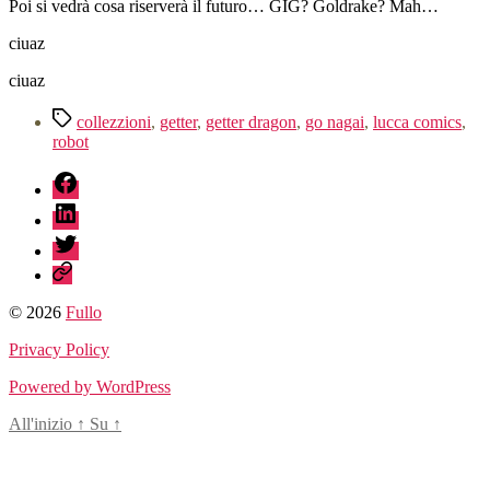
Poi si vedrà cosa riserverà il futuro… GIG? Goldrake? Mah…
ciuaz
ciuaz
Tag
collezzioni
,
getter
,
getter dragon
,
go nagai
,
lucca comics
,
robot
fb
linkedin
twitter
sessionize
© 2026
Fullo
Privacy Policy
Powered by WordPress
All'inizio
↑
Su
↑