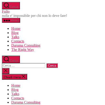
Salta
Cerca
al
Fullo
contenuto
nulla e' impossibile per chi non lo deve fare!
Menu
Home
Blog
Talks
Contacts
Daruma Consulting
The Right Way
Cerca
Cerca:
Chiudi
la
ricerca
Chiudi menu
Home
Blog
Talks
Contacts
Daruma Consulting