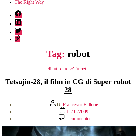
The Right Way
fb
linkedin
twitter
sessionize
Tag:
robot
Categorie
di tutto un po'
fumetti
Tetsujin-28, il film in CG di Super robot
28
Autore
Di
Francesco Fullone
articolo
Data
11/01/2009
dell'articolo
su
1 commento
Tetsujin-
28,
il