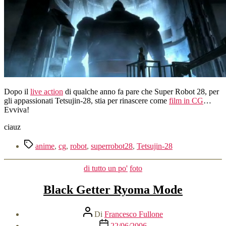
film
in
CG
di
Super
robot
28
Dopo il
live action
di qualche anno fa pare che Super Robot 28, per
gli appassionati Tetsujin-28, stia per rinascere come
film in CG
…
Evviva!
ciauz
Tag
anime
,
cg
,
robot
,
superrobot28
,
Tetsujin-28
Categorie
di tutto un po'
foto
Black Getter Ryoma Mode
Autore
Di
Francesco Fullone
articolo
Data
22/06/2006