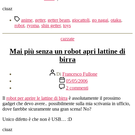
ciuaz
Tag
anime
,
getter
,
getter beam
,
giocattoli
,
go nagai
,
otaku
,
robot
,
ryoma
,
shin getter
,
toys
Categorie
cazzate
Mai più senza un robot apri lattine di
birra
Autore
Di
Francesco Fullone
articolo
Data
05/05/2006
dell'articolo
su
2 commenti
Mai
più
Il
robot per aprire le lattine di birra
è assolutamente il prossimo
senza
gadget che devo avere.. possibilmente sulla mia scrivania in ufficio,
un
dove farebbe sicuramente una gran scena! No?
robot
apri
Unico difetto è che non è USB… :D
lattine
ciuaz
di
birra