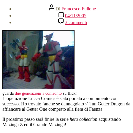
Autore
Di
Francesco Fullone
articolo
Data
04/11/2005
dell'articolo
su
3 commenti
Lucca
Comics,
change
Getter!
guarda
due generazioni a confronto
su flickr
L’operazione Lucca Comics é stata portata a compimento con
successo. Ho trovato [anche se danneggiato :( ] un Getter Dragon da
affiancare al Getter One comprato alla fiera di Faenza.
Il prossimo passo sarà finire la serie
hero collection
acquistando
Mazinga Z ed il Grande Mazinga!