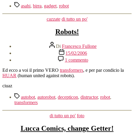
Tag
asahi
,
birra
,
gadget
,
robot
Categorie
cazzate
di tutto un po'
Robots!
Autore
Di
Francesco Fullone
articolo
Data
15/02/2006
dell'articolo
su
1 commento
Robots!
Ed ecco a voi il primo VERO
transformers
, e per par condicio la
HUAR
(human united against robots).
ciuaz
Tag
autobot
,
autorobot
,
decepticon
,
distructor
,
robot
,
transformers
Categorie
di tutto un po'
foto
Lucca Comics, change Getter!