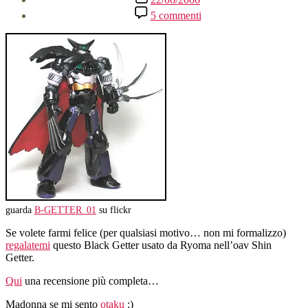
dell'articolo
su
5 commenti
Black
Getter
Ryoma
Mode
guarda
B-GETTER_01
su flickr
Se volete farmi felice (per qualsiasi motivo… non mi formalizzo)
regalatemi
questo Black Getter usato da Ryoma nell’oav Shin
Getter.
Qui
una recensione più completa…
Madonna se mi sento
otaku
:)