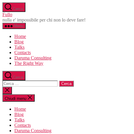
Salta
Cerca
al
Fullo
contenuto
nulla e' impossibile per chi non lo deve fare!
Menu
Home
Blog
Talks
Contacts
Daruma Consulting
The Right Way
Cerca
Cerca:
Chiudi
la
ricerca
Chiudi menu
Home
Blog
Talks
Contacts
Daruma Consulting