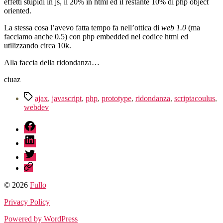
effetti stupidi in js, il 20% in html ed il restante 10% di php object
oriented.
La stessa cosa l’avevo fatta tempo fa nell’ottica di
web 1.0
(ma
facciamo anche 0.5) con php embedded nel codice html ed
utilizzando circa 10k.
Alla faccia della ridondanza…
ciuaz
Tag
ajax
,
javascript
,
php
,
prototype
,
ridondanza
,
scriptacoulus
,
webdev
fb
linkedin
twitter
sessionize
© 2026
Fullo
Privacy Policy
Powered by WordPress