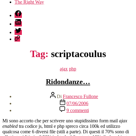
The Right Way
fb
linkedin
twitter
sessionize
Tag:
scriptacoulus
Categorie
ajax
php
Ridondanze…
Autore
Di
Francesco Fullone
articolo
Data
07/06/2006
dell'articolo
su
9 commenti
Ridondanze…
Mi sono accorto che per scrivere uno stupidissimo form mail
ajax
enabled
tra codice js, html e php spreco circa 100k ed utilizzo
qualcosa come 6 diversi file (stili a parte). Di questi il 70% sono di