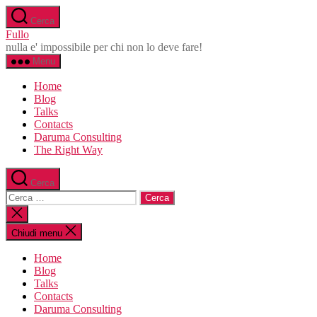
Salta
Cerca
al
Fullo
contenuto
nulla e' impossibile per chi non lo deve fare!
Menu
Home
Blog
Talks
Contacts
Daruma Consulting
The Right Way
Cerca
Cerca:
Chiudi
la
ricerca
Chiudi menu
Home
Blog
Talks
Contacts
Daruma Consulting