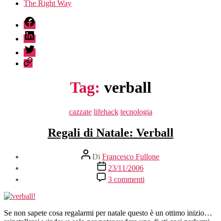
The Right Way
fb
linkedin
twitter
sessionize
Tag:
verball
Categorie
cazzate
lifehack
tecnologia
Regali di Natale: Verball
Autore
Di
Francesco Fullone
articolo
Data
23/11/2006
dell'articolo
su
3 commenti
Regali
di
Natale:
Verball
Se non sapete cosa regalarmi per natale questo è un ottimo inizio…