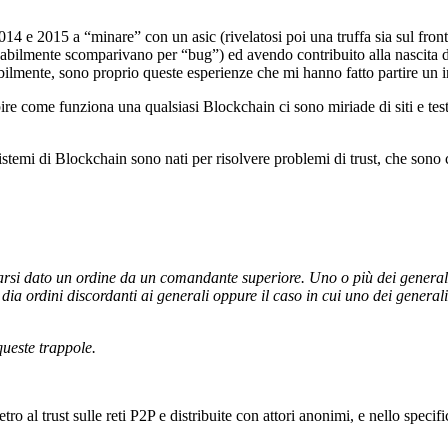
014 e 2015 a “minare” con un asic (rivelatosi poi una truffa sia sul fron
abilmente scomparivano per “bug”) ed avendo contribuito alla nascita di 
abilmente, sono proprio queste esperienze che mi hanno fatto partire un 
ire come funziona una qualsiasi Blockchain ci sono miriade di siti e te
 sistemi di Blockchain sono nati per risolvere problemi di trust, che son
irarsi dato un ordine da un comandante superiore. Uno o più dei generali
te dia ordini discordanti ai generali oppure il caso in cui uno dei genera
queste trappole.
tro al trust sulle reti P2P e distribuite con attori anonimi, e nello specif