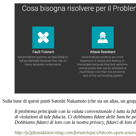
Sulla base di questi punti Satoshi Nakamoto (che sia un alias, un grup
Il problema principale con la valuta convenzionale è tutta la fi
di violazioni di tale fiducia. Ci dobbiamo fidare delle banche pe
Dobbiamo fidarci di loro con la nostra privacy, fidarci di loro d
http://p2pfoundation.ning.com/forum/topics/bitcoin-open-sourc