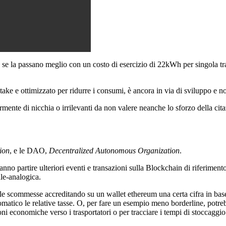
se la passano meglio con un costo di esercizio di 22kWh per singola t
take e ottimizzato per ridurre i consumi, è ancora in via di sviluppo e n
rmente di nicchia o irrilevanti da non valere neanche lo sforzo della cit
ion
, e le DAO,
Decentralized Autonomous Organization
.
anno partire ulteriori eventi e transazioni sulla Blockchain di riferiment
le-analogica.
 scommesse accreditando su un wallet ethereum una certa cifra in base a
tomatico le relative tasse. O, per fare un esempio meno borderline, potr
i economiche verso i trasportatori o per tracciare i tempi di stoccaggio 