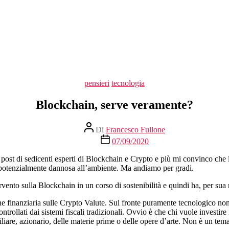
Categorie
pensieri
tecnologia
Blockchain, serve veramente?
Autore
Di
Francesco Fullone
articolo
Data
07/09/2020
dell'articolo
post di sedicenti esperti di Blockchain e Crypto e più mi convinco che 
zi potenzialmente dannosa all’ambiente. Ma andiamo per gradi.
vento sulla Blockchain in un corso di sostenibilità e quindi ha, per sua 
ne finanziaria sulle Crypto Valute. Sul fronte puramente tecnologico non
trollati dai sistemi fiscali tradizionali. Ovvio è che chi vuole investir
iare, azionario, delle materie prime o delle opere d’arte. Non è un tem