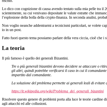
rischio.
Lo dico con cognizione di causa avendo tentato sulla mia pelle tra il 2
scientemente, su cui venivano depositate le valute estratte che immanc
l’esplosione della bolla della crypto-finanza. In seconda analisi, prob
Non voglio neanche addentrarmi a tecnicismi particolari, se volete cap
io in un post.
Fatto fuori questo tema possiamo parlare della vera ciccia, cioè che i
La teoria
Il più famoso è quello dei generali Bizantini.
Tre o più generali bizantini devono decidere se attaccare o rit
gli altri, quindi potrebbe verificarsi il caso in cui il comandan
impartito dal comandante.
La soluzione del problema permette ai generali leali di evitare 
https://it.wikipedia.org/wiki/Problema_dei_generali_bizantini
Risolvere questo genere di problemi porta alla luce le teorie cardine die
agli attacchi ed alle collusioni.