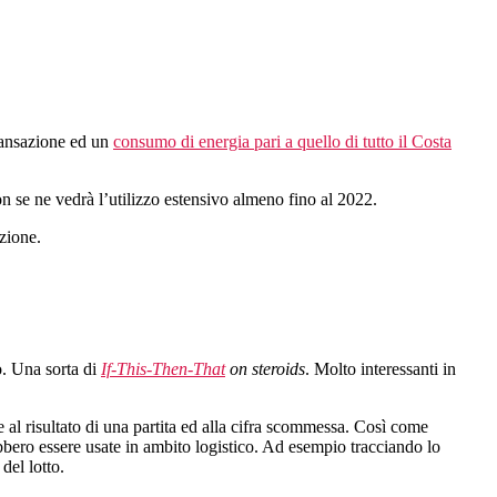
ransazione ed un
consumo di energia pari a quello di tutto il Costa
on se ne vedrà l’utilizzo estensivo almeno fino al 2022.
azione.
o. Una sorta di
If-This-Then-That
on steroids
. Molto interessanti in
l risultato di una partita ed alla cifra scommessa. Così come
ebbero essere usate in ambito logistico. Ad esempio tracciando lo
del lotto.