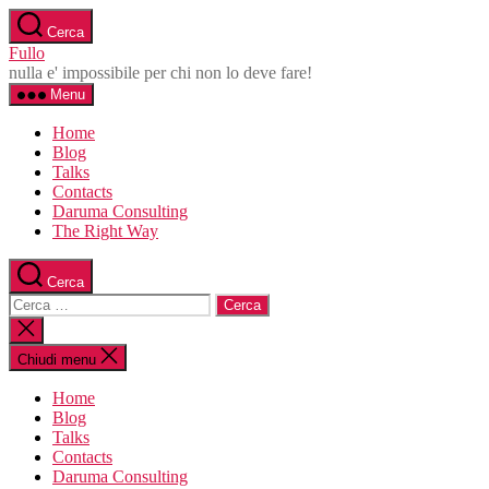
Salta
Cerca
al
Fullo
contenuto
nulla e' impossibile per chi non lo deve fare!
Menu
Home
Blog
Talks
Contacts
Daruma Consulting
The Right Way
Cerca
Cerca:
Chiudi
la
ricerca
Chiudi menu
Home
Blog
Talks
Contacts
Daruma Consulting