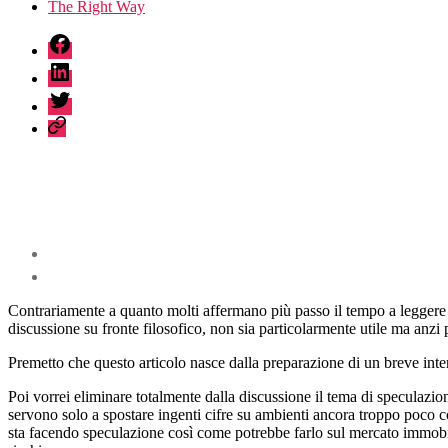
The Right Way
fb
linkedin
twitter
sessionize
Contrariamente a quanto molti affermano più passo il tempo a leggere 
discussione su fronte filosofico, non sia particolarmente utile ma an
Premetto che questo articolo nasce dalla preparazione di un breve inter
Poi vorrei eliminare totalmente dalla discussione il tema di speculazio
servono solo a spostare ingenti cifre su ambienti ancora troppo poco con
sta facendo speculazione così come potrebbe farlo sul mercato immobil