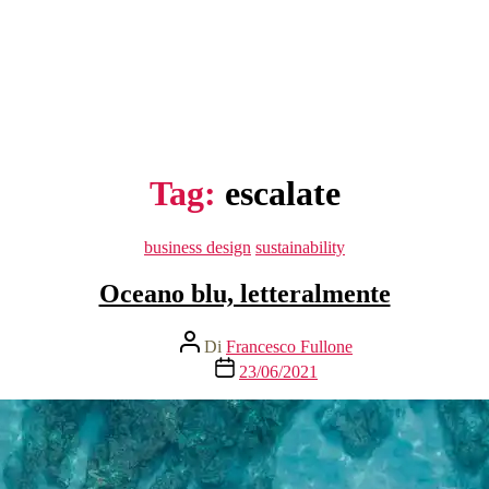
Tag:
escalate
Categorie
business design
sustainability
Oceano blu, letteralmente
Autore
Di
Francesco Fullone
articolo
Data
23/06/2021
dell'articolo