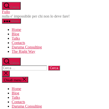
Salta
Cerca
al
Fullo
contenuto
nulla e' impossibile per chi non lo deve fare!
Menu
Home
Blog
Talks
Contacts
Daruma Consulting
The Right Way
Cerca
Cerca:
Chiudi
la
ricerca
Chiudi menu
Home
Blog
Talks
Contacts
Daruma Consulting