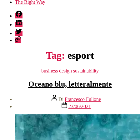
The Right Way
fb
linkedin
twitter
sessionize
Tag:
esport
Categorie
business design
sustainability
Oceano blu, letteralmente
Autore
Di
Francesco Fullone
articolo
Data
23/06/2021
dell'articolo