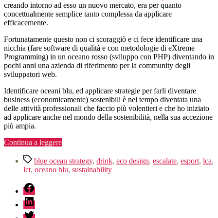
creando intorno ad esso un nuovo mercato, era per quanto
concettualmente semplice tanto complessa da applicare
efficacemente.
Fortunatamente questo non ci scoraggiò e ci fece identificare una
nicchia (fare software di qualità e con metodologie di eXtreme
Programming) in un oceano rosso (sviluppo con PHP) diventando in
pochi anni una azienda di riferimento per la community degli
sviluppatori web.
Identificare oceani blu, ed applicare strategie per farli diventare
business (economicamente) sostenibili è nel tempo diventata una
delle attività professionali che faccio più volentieri e che ho iniziato
ad applicare anche nel mondo della sostenibilità, nella sua accezione
più ampia.
“Oceano
Continua a leggere
blu,
Tag
letteralmente”
blue ocean strategy
,
drink
,
eco design
,
escalate
,
esport
,
lca
,
lct
,
oceano blu
,
sustainability
fb
linkedin
twitter