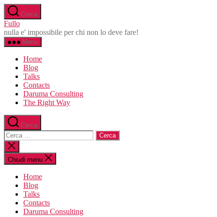
Salta
Cerca
al
Fullo
contenuto
nulla e' impossibile per chi non lo deve fare!
Menu
Home
Blog
Talks
Contacts
Daruma Consulting
The Right Way
Cerca
Cerca:
Chiudi
la
ricerca
Chiudi menu
Home
Blog
Talks
Contacts
Daruma Consulting