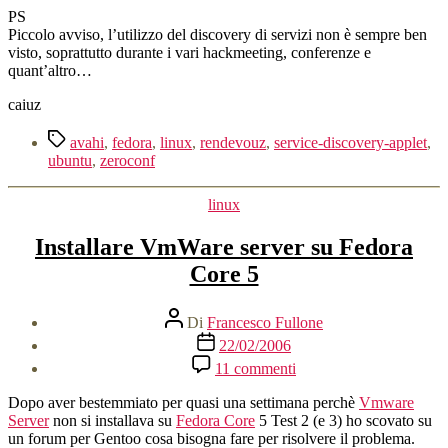
PS
Piccolo avviso, l’utilizzo del discovery di servizi non è sempre ben
visto, soprattutto durante i vari hackmeeting, conferenze e
quant’altro…
caiuz
Tag
avahi
,
fedora
,
linux
,
rendevouz
,
service-discovery-applet
,
ubuntu
,
zeroconf
Categorie
linux
Installare VmWare server su Fedora
Core 5
Autore
Di
Francesco Fullone
articolo
Data
22/02/2006
dell'articolo
su
11 commenti
Installare
VmWare
Dopo aver bestemmiato per quasi una settimana perchè
Vmware
server
Server
non si installava su
Fedora Core
5 Test 2 (e 3) ho scovato su
su
un forum per Gentoo cosa bisogna fare per risolvere il problema.