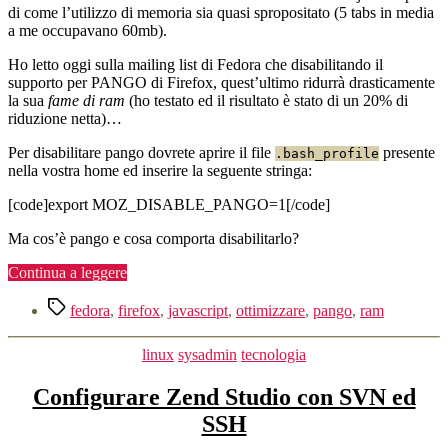
memoria
di come l’utilizzo di memoria sia quasi spropositato (5 tabs in media
di
a me occupavano 60mb).
Firefox
Ho letto oggi sulla mailing list di Fedora che disabilitando il
supporto per PANGO di Firefox, quest’ultimo ridurrà drasticamente
la sua
fame di ram
(ho testato ed il risultato è stato di un 20% di
riduzione netta)…
Per disabilitare pango dovrete aprire il file
presente
.bash_profile
nella vostra home ed inserire la seguente stringa:
[code]export MOZ_DISABLE_PANGO=1[/code]
Ma cos’è pango e cosa comporta disabilitarlo?
“Ridurre
Continua a leggere
l’occupazione
Tag
di
fedora
,
firefox
,
javascript
,
ottimizzare
,
pango
,
ram
memoria
di
Categorie
linux
sysadmin
tecnologia
Firefox”
Configurare Zend Studio con SVN ed
SSH