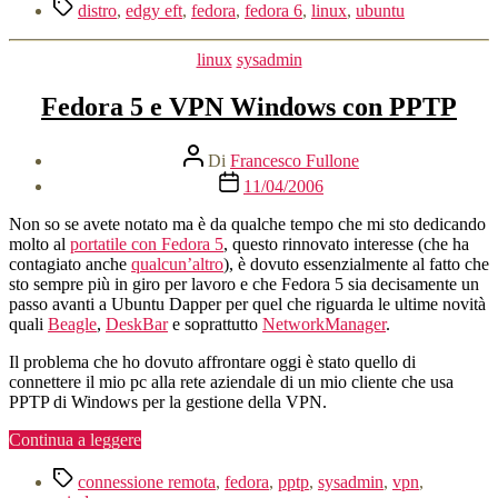
Tag
distro
,
edgy eft
,
fedora
,
fedora 6
,
linux
,
ubuntu
Categorie
linux
sysadmin
Fedora 5 e VPN Windows con PPTP
Autore
Di
Francesco Fullone
articolo
Data
11/04/2006
dell'articolo
Non so se avete notato ma è da qualche tempo che mi sto dedicando
molto al
portatile con Fedora 5
, questo rinnovato interesse (che ha
contagiato anche
qualcun’altro
), è dovuto essenzialmente al fatto che
sto sempre più in giro per lavoro e che Fedora 5 sia decisamente un
passo avanti a Ubuntu Dapper per quel che riguarda le ultime novità
quali
Beagle
,
DeskBar
e soprattutto
NetworkManager
.
Il problema che ho dovuto affrontare oggi è stato quello di
connettere il mio pc alla rete aziendale di un mio cliente che usa
PPTP di Windows per la gestione della VPN.
“Fedora
Continua a leggere
5
Tag
e
connessione remota
,
fedora
,
pptp
,
sysadmin
,
vpn
,