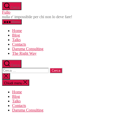
Salta
Cerca
al
Fullo
contenuto
nulla e' impossibile per chi non lo deve fare!
Menu
Home
Blog
Talks
Contacts
Daruma Consulting
The Right Way
Cerca
Cerca:
Chiudi
la
ricerca
Chiudi menu
Home
Blog
Talks
Contacts
Daruma Consulting