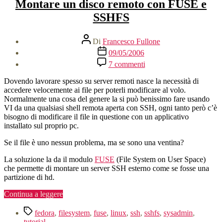
Montare un disco remoto con FUSE e
SSHFS
Autore
Di
Francesco Fullone
articolo
Data
09/05/2006
dell'articolo
su
7 commenti
Montare
un
Dovendo lavorare spesso su server remoti nasce la necessità di
disco
accedere velocemente ai file per poterli modificare al volo.
remoto
Normalmente una cosa del genere la si può benissimo fare usando
con
VI da una qualsiasi shell remota aperta con SSH, ogni tanto però c’è
FUSE
bisogno di modificare il file in questione con un applicativo
e
installato sul proprio pc.
SSHFS
Se il file è uno nessun problema, ma se sono una ventina?
La soluzione la da il modulo
FUSE
(File System on User Space)
che permette di montare un server SSH esterno come se fosse una
partizione di hd.
“Montare
Continua a leggere
un
Tag
disco
fedora
,
filesystem
,
fuse
,
linux
,
ssh
,
sshfs
,
sysadmin
,
remoto
tutorial