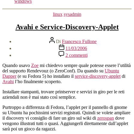
VPN
windows
Windows
con
Categorie
linux
sysadmin
PPTP”
Avahi e Service-Discovery-Applet
Autore
Di
Francesco Fullone
articolo
Data
11/03/2006
dell'articolo
su
2 commenti
Avahi
e
Quando usavo
Zoe
mi chiedevo sempre quale potesse essere l’utilità
Service-
del supporto Rendevouz (o ZeroConf). Da quando su
Ubuntu
Discovery-
Dapper
(e su Fedora 5) ho installato il
service-discovery-applet
di
Applet
Avahi
l’ho finalmente scoperto.
Installare stampanti, trovare printserver e servizi in giro per le reti
aziendali non è mai stato così semplice.
Purtroppo a differenza di Fedora, l’applet per il pannello di gnome
su Ubuntu ha pochissimi servizi registrati. Quindi se volete ampliare
il discovery vi consiglio di fare un giro sul wiki di
zerospan
dove
vengono illustrati tutti o quasi. Aggiungerli direttamente dall’applet
sarà poi un gioco da ragazzi.