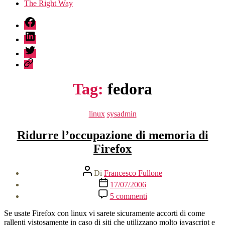
The Right Way
fb
linkedin
twitter
sessionize
Tag:
fedora
Categorie
linux
sysadmin
Ridurre l’occupazione di memoria di
Firefox
Autore
Di
Francesco Fullone
articolo
Data
17/07/2006
dell'articolo
su
5 commenti
Ridurre
l’occupazione
Se usate Firefox con linux vi sarete sicuramente accorti di come
di
rallenti vistosamente in caso di siti che utilizzano molto javascript e