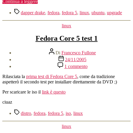
“Aggiornare
Continua a leggere
Fedora
Tag
Core
dapper drake
,
fedora
,
fedora 5
,
linux
,
ubuntu
,
upgrade
4
alla
Categorie
linux
5
test
Fedora Core 5 test 1
2”
Autore
Di
Francesco Fullone
articolo
Data
24/11/2005
dell'articolo
su
1 commento
Fedora
Core
Rilasciata la
prima test di Fedora Core 5
, come da tradizione
5
aspetterò il secondo test per installare direttamente da DVD ;)
test
1
Per scaricare le iso il
link è questo
ciuaz
Tag
distro
,
fedora
,
fedora 5
,
iso
,
linux
Categorie
linux