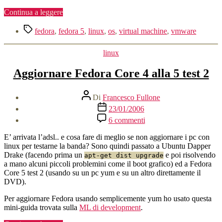
Fedora
Core
“Installare
Continua a leggere
5
VmWare
Tag
server
fedora
,
fedora 5
,
linux
,
os
,
virtual machine
,
vmware
su
Fedora
Categorie
linux
Core
5”
Aggiornare Fedora Core 4 alla 5 test 2
Autore
Di
Francesco Fullone
articolo
Data
23/01/2006
dell'articolo
su
6 commenti
Aggiornare
Fedora
E’ arrivata l’adsl.. e cosa fare di meglio se non aggiornare i pc con
Core
linux per testarne la banda? Sono quindi passato a Ubuntu Dapper
4
Drake (facendo prima un
e poi risolvendo
apt-get dist upgrade
alla
a mano alcuni piccoli problemini come il boot grafico) ed a Fedora
5
Core 5 test 2 (usando su un pc yum e su un altro direttamente il
test
DVD).
2
Per aggiornare Fedora usando semplicemente yum ho usato questa
mini-guida trovata sulla
ML di development
.