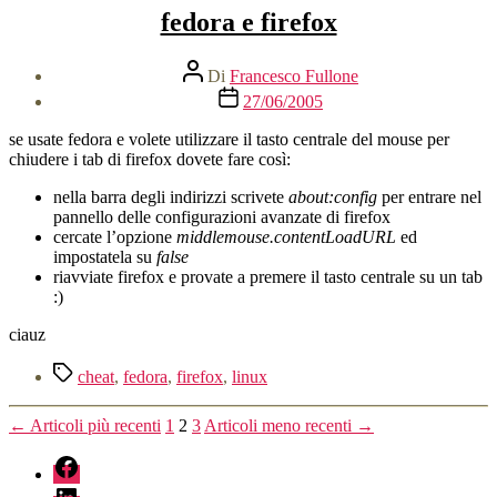
fedora e firefox
Autore
Di
Francesco Fullone
articolo
Data
27/06/2005
dell'articolo
se usate fedora e volete utilizzare il tasto centrale del mouse per
chiudere i tab di firefox dovete fare così:
nella barra degli indirizzi scrivete
about:config
per entrare nel
pannello delle configurazioni avanzate di firefox
cercate l’opzione
middlemouse.contentLoadURL
ed
impostatela su
false
riavviate firefox e provate a premere il tasto centrale su un tab
:)
ciauz
Tag
cheat
,
fedora
,
firefox
,
linux
Paginazione
←
Articoli
più recenti
1
2
3
Articoli
meno recenti
→
degli
fb
articoli
linkedin