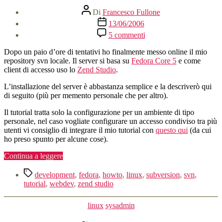
Autore
Di
Francesco Fullone
articolo
Data
13/06/2006
dell'articolo
su
5 commenti
Configurare
Zend
Dopo un paio d’ore di tentativi ho finalmente messo online il mio
Studio
repository svn locale. Il server si basa su
Fedora Core 5
e come
con
client di accesso uso lo
Zend Studio
.
SVN
ed
L’installazione del server è abbastanza semplice e la descriverò qui
SSH
di seguito (più per memento personale che per altro).
Il tutorial tratta solo la configurazione per un ambiente di tipo
personale, nel caso vogliate configurare un accesso condiviso tra più
utenti vi consiglio di integrare il mio tutorial con
questo qui
(da cui
ho preso spunto per alcune cose).
“Configurare
Continua a leggere
Zend
Tag
Studio
development
,
fedora
,
howto
,
linux
,
subversion
,
svn
,
con
tutorial
,
webdev
,
zend studio
SVN
ed
Categorie
linux
sysadmin
SSH”