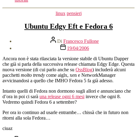
con
FUSE
Categorie
linux
pensieri
e
SSHFS”
Ubuntu Edgy Eft e Fedora 6
Autore
Di
Francesco Fullone
articolo
Data
19/04/2006
dell'articolo
Ancora non è stata rilasciata la versione stabile di Ubuntu Dapper
che già si parla della successiva release chiamata Edgy Edge. Questa
nuova versione (di cui parlo anche su
OssBlog
) includerà alcuni
pacchetti
molto trendy
come aiglx, xen e NetworkManager
avvicinandosi a quello che IMHO Fedora 5 fa già adesso.
Intanto quelli di Fedora non dormono sugli allori e annunciano che
d’ora in poi ci sarà
una release ogni 6 mesi
invece che ogni 8.
Vedremo quindi Fedora 6 a settembre?
Per ora io continuo ad usarle entrambe… chissà che in futuro non
ritorni alla sola Fedora…
ciuaz