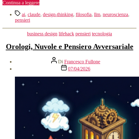
“Pensieri
Continua a leggere
specchio”
Tag
ai
,
claude
,
design-thinking
,
filosofia
,
llm
,
neuroscienza
,
pensieri
Categorie
business design
lifehack
pensieri
tecnologia
Orologi, Nuvole e Pensiero Avversariale
Autore
Di
Francesco Fullone
articolo
Data
07/04/2026
dell'articolo