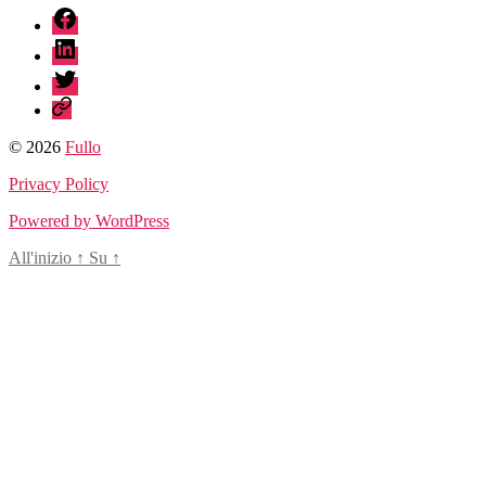
fb
un
altro
linkedin
esperimento
mentale”
twitter
sessionize
© 2026
Fullo
Privacy Policy
Powered by WordPress
All'inizio
↑
Su
↑