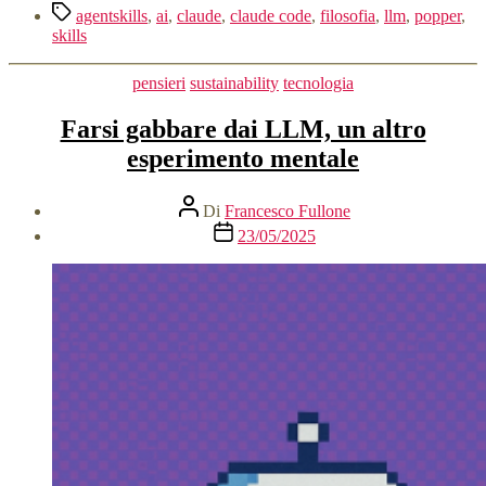
Tag
e
agentskills
,
ai
,
claude
,
claude code
,
filosofia
,
llm
,
popper
,
Pensiero
skills
Avversariale”
Categorie
pensieri
sustainability
tecnologia
Farsi gabbare dai LLM, un altro
esperimento mentale
Autore
Di
Francesco Fullone
articolo
Data
23/05/2025
dell'articolo