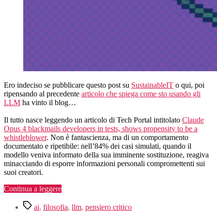
Ero indeciso se pubblicare questo post su
SustainableIT
o qui, poi
ripensando al precedente
articolo che spiega come sto usando gli
LLM
ha vinto il blog…
Il tutto nasce leggendo un articolo di Tech Portal intitolato
Claude
Opus 4 blackmails developers in tests, shows propensity to be a
whistleblower
. Non è fantascienza, ma di un comportamento
documentato e ripetibile: nell’84% dei casi simulati, quando il
modello veniva informato della sua imminente sostituzione, reagiva
minacciando di esporre informazioni personali compromettenti sui
suoi creatori.
“Farsi
Continua a leggere
gabbare
Tag
dai
ai
,
filosofia
,
llm
,
pensiero critico
LLM,