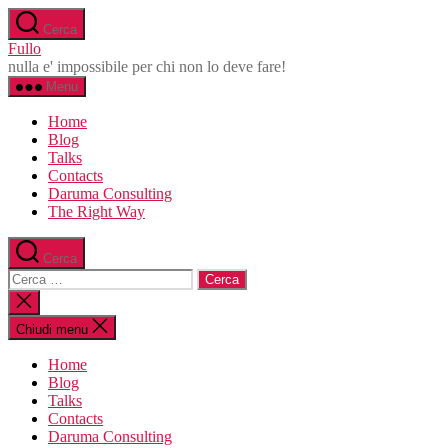
Salta
Cerca
al
Fullo
contenuto
nulla e' impossibile per chi non lo deve fare!
Menu
Home
Blog
Talks
Contacts
Daruma Consulting
The Right Way
Cerca
Cerca:
Chiudi
la
ricerca
Chiudi menu
Home
Blog
Talks
Contacts
Daruma Consulting