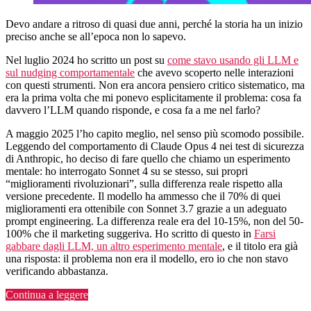
Devo andare a ritroso di quasi due anni, perché la storia ha un inizio
preciso anche se all’epoca non lo sapevo.
Nel luglio 2024 ho scritto un post su
come stavo usando gli LLM e
sul nudging comportamentale
che avevo scoperto nelle interazioni
con questi strumenti. Non era ancora pensiero critico sistematico, ma
era la prima volta che mi ponevo esplicitamente il problema: cosa fa
davvero l’LLM quando risponde, e cosa fa a me nel farlo?
A maggio 2025 l’ho capito meglio, nel senso più scomodo possibile.
Leggendo del comportamento di Claude Opus 4 nei test di sicurezza
di Anthropic, ho deciso di fare quello che chiamo un esperimento
mentale: ho interrogato Sonnet 4 su se stesso, sui propri
“miglioramenti rivoluzionari”, sulla differenza reale rispetto alla
versione precedente. Il modello ha ammesso che il 70% di quei
miglioramenti era ottenibile con Sonnet 3.7 grazie a un adeguato
prompt engineering. La differenza reale era del 10-15%, non del 50-
100% che il marketing suggeriva. Ho scritto di questo in
Farsi
gabbare dagli LLM, un altro esperimento mentale
, e il titolo era già
una risposta: il problema non era il modello, ero io che non stavo
verificando abbastanza.
“Orologi,
Continua a leggere
Nuvole