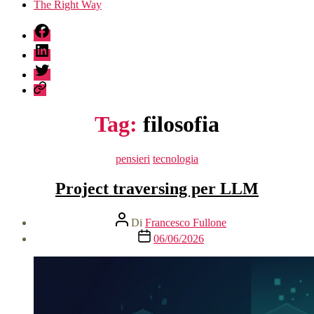
The Right Way
fb
linkedin
twitter
sessionize
Tag:
filosofia
Categorie
pensieri
tecnologia
Project traversing per LLM
Autore
Di
Francesco Fullone
articolo
Data
06/06/2026
dell'articolo