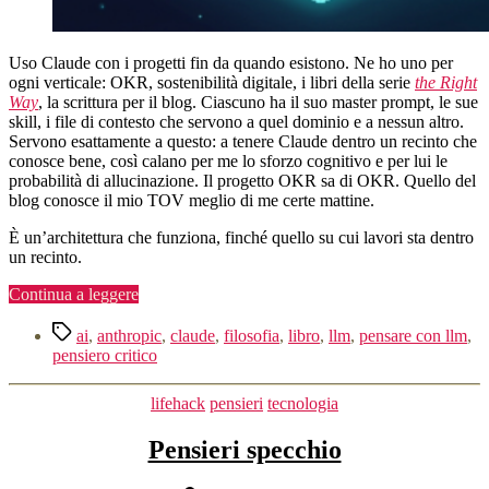
Uso Claude con i progetti fin da quando esistono. Ne ho uno per
ogni verticale: OKR, sostenibilità digitale, i libri della serie
the Right
Way
, la scrittura per il blog. Ciascuno ha il suo master prompt, le sue
skill, i file di contesto che servono a quel dominio e a nessun altro.
Servono esattamente a questo: a tenere Claude dentro un recinto che
conosce bene, così calano per me lo sforzo cognitivo e per lui le
probabilità di allucinazione. Il progetto OKR sa di OKR. Quello del
blog conosce il mio TOV meglio di me certe mattine.
È un’architettura che funziona, finché quello su cui lavori sta dentro
un recinto.
“Project
Continua a leggere
traversing
Tag
per
ai
,
anthropic
,
claude
,
filosofia
,
libro
,
llm
,
pensare con llm
,
LLM”
pensiero critico
Categorie
lifehack
pensieri
tecnologia
Pensieri specchio