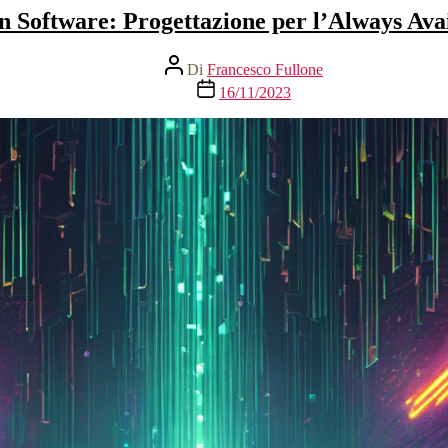
 Software: Progettazione per l’Always Ava
Autore
Di
Francesco Fullone
articolo
Data
16/11/2023
dell'articolo