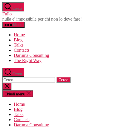
Salta
Cerca
al
Fullo
contenuto
nulla e' impossibile per chi non lo deve fare!
Menu
Home
Blog
Talks
Contacts
Daruma Consulting
The Right Way
Cerca
Cerca:
Chiudi
la
ricerca
Chiudi menu
Home
Blog
Talks
Contacts
Daruma Consulting