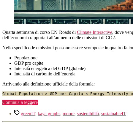
Quarta settimana di corso EN-Roads di
Climate Interactive
, dove veng
dell’economia rapportati all’aumento delle emissioni di CO2.
Nello specifico le emissioni possono essere scomposte in quattro fattori
Popolazione
GDP pro capite
Intensità energetica del GDP (globale)
Intensità di carbonio dell’energia
Arrivando alla definizione ufficiale della formula:
Global Population × GDP per Capita × Energy Intensity o
“Grafici
Continua a leggere
di
Tag
Kaya,
greenIT
,
kaya graphs
,
moore
,
sostenibilità
,
sustainableIT
Legge
di
Moore