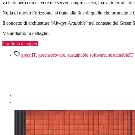
va letto però come avere dei server sempre accesi, ma va interpretato sul
Nulla di nuovo l’orizzonte, si tratta alla fine di quello che promette il 
Il concetto di architetture “
Always Available
” nel contesto del Green S
Ma andiamo in dettaglio.
“Green
Continua a leggere
Software:
Tag
Progettazione
greenIT
,
greensoftware
,
sustainable software
,
sustainableIT
per
l’Always
Available”