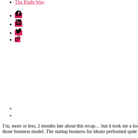
The Right Way
fb
linkedin
twitter
sessionize
I’m, more or less, 2 months late about this recap… but it took me a loo
those business model. The startup business for ideato performed quit