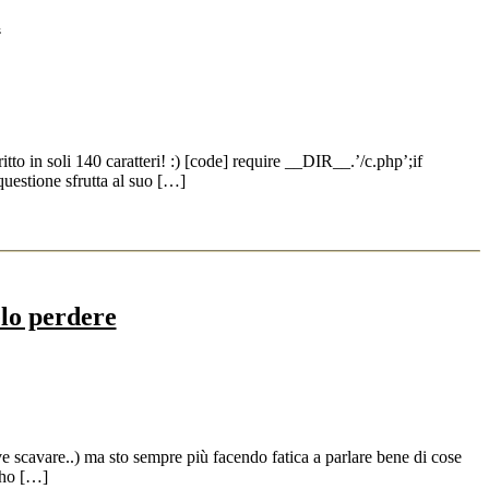
i
o in soli 140 caratteri! :) [code] require __DIR__.’/c.php’;if
uestione sfrutta al suo […]
lo perdere
e scavare..) ma sto sempre più facendo fatica a parlare bene di cose
 ho […]