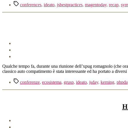
Tag
conferences
,
ideato
,
jsbestpractices
,
magentoday
,
recap
,
sym
Qualche tempo fa, durante una riunione dell’xpug romagnolo (che ora h
classico auto compatimento è stata interessante ed ha portato a diversi
Tag
conferenze
,
ecosistema
,
grusp
,
ideato
,
jsday
,
kerning
,
phpda
H