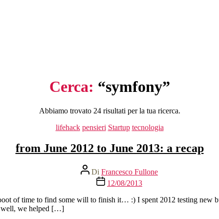
Cerca:
“symfony”
Abbiamo trovato 24 risultati per la tua ricerca.
Categorie
lifehack
pensieri
Startup
tecnologia
from June 2012 to June 2013: a recap
Autore
Di
Francesco Fullone
articolo
Data
12/08/2013
dell'articolo
oot of time to find some will to finish it… :) I spent 2012 testing new 
e well, we helped […]