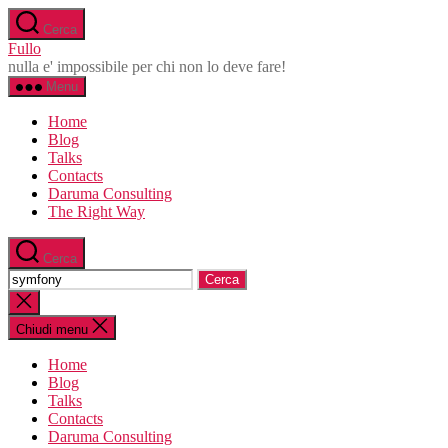
Salta
Cerca
al
Fullo
contenuto
nulla e' impossibile per chi non lo deve fare!
Menu
Home
Blog
Talks
Contacts
Daruma Consulting
The Right Way
Cerca
Cerca:
Chiudi
la
ricerca
Chiudi menu
Home
Blog
Talks
Contacts
Daruma Consulting