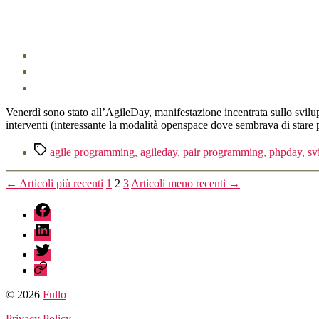
Venerdì sono stato all’AgileDay, manifestazione incentrata sullo svilupp
interventi (interessante la modalità openspace dove sembrava di star
Tag
agile programming
,
agileday
,
pair programming
,
phpday
,
sv
Paginazione
←
Articoli
più recenti
1
2
3
Articoli
meno recenti
→
degli
fb
articoli
linkedin
twitter
sessionize
© 2026
Fullo
Privacy Policy