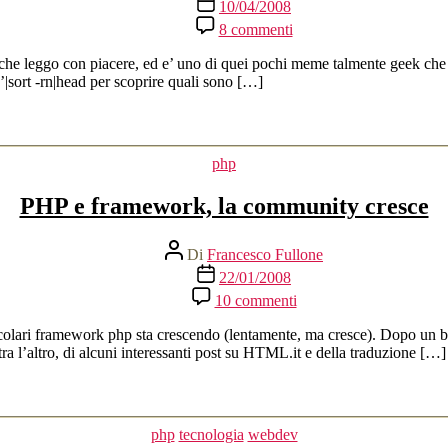
Data
10/04/2008
dell'articolo
su
8 commenti
Shell
History
e leggo con piacere, ed e’ uno di quei pochi meme talmente geek che non
meme
|sort -rn|head per scoprire quali sono […]
Categorie
php
PHP e framework, la community cresce
Autore
Di
Francesco Fullone
articolo
Data
22/01/2008
dell'articolo
su
10 commenti
PHP
e
rticolari framework php sta crescendo (lentamente, ma cresce). Dopo un 
framework,
 l’altro, di alcuni interessanti post su HTML.it e della traduzione […]
la
community
cresce
Categorie
php
tecnologia
webdev