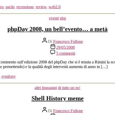
Development,
lasciatelo
bro
,
packt
,
recensione
,
review
,
web2.0
perdere
Categorie
eventi
php
phpDay 2008, un bell’evento… a metà
Autore
Di
Francesco Fullone
articolo
Data
29/05/2008
dell'articolo
su
5 commenti
phpDay
2008,
commento sull’edizione 2008 del phpDay che si è tenuta a Rimini la scors
un
 permettendo) e la qualità degli interventi aumenta di anno in […]
bell’evento…
a
,
symfony
metà
Categorie
altri linguaggi
di tutto un po'
Shell History meme
Autore
Di
Francesco Fullone
articolo