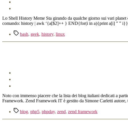
Lo Shell History Meme Sta girando da qualche giorno sui vari planet ch
comando: history | awk ‘{a[$2]++ } END{for(i in a){print a[i] ” ” i}}’
Tag
bash
,
geek
,
history
,
linux
Noto con immenso piacere che la lista dei blog italiani dedicati a pa
Framework. Zend Framework IT è gestito da Simone Carletti autore, tra
Tag
blog
,
php5
,
phpday
,
zend
,
zend framework