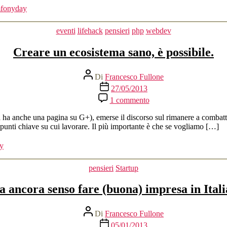
fonyday
Categorie
eventi
lifehack
pensieri
php
webdev
Creare un ecosistema sano, è possibile.
Autore
Di
Francesco Fullone
articolo
Data
27/05/2013
dell'articolo
su
1 commento
Creare
un
a anche una pagina su G+), emerse il discorso sul rimanere a combatter
ecosistema
 punti chiave su cui lavorare. Il più importante è che se vogliamo […]
sano,
è
y
possibile.
Categorie
pensieri
Startup
a ancora senso fare (buona) impresa in Itali
Autore
Di
Francesco Fullone
articolo
Data
05/01/2013