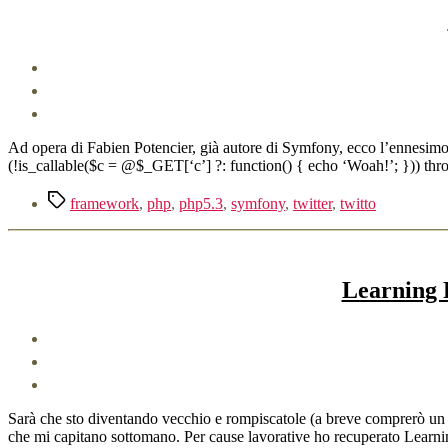
Ad opera di Fabien Potencier, già autore di Symfony, ecco l’ennesimo f
(!is_callable($c = @$_GET[‘c’] ?: function() { echo ‘Woah!’; })) thro
Tag
framework
,
php
,
php5.3
,
symfony
,
twitter
,
twitto
Learning 
Sarà che sto diventando vecchio e rompiscatole (a breve comprerò un b
che mi capitano sottomano. Per cause lavorative ho recuperato Learn