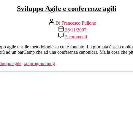
Sviluppo Agile e conferenze agili
Autore
Di
Francesco Fullone
articolo
Data
26/11/2007
dell'articolo
su
2 commenti
Sviluppo
Agile
o agile e sulle metodologie su cui è fondato. La giornata è stata molto i
e
e più ad un barCamp che ad una conferenza canonica). Ma la cosa che p
conferenze
agili
iluppo agile
,
xp programming