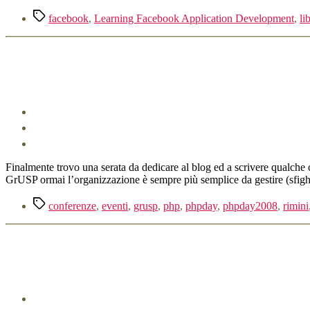
Tag
facebook
,
Learning Facebook Application Development
,
li
Finalmente trovo una serata da dedicare al blog ed a scrivere qualche 
GrUSP ormai l’organizzazione è sempre più semplice da gestire (sfighe
Tag
conferenze
,
eventi
,
grusp
,
php
,
phpday
,
phpday2008
,
rimini