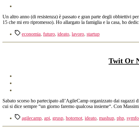
Un altro anno (di resistenza) è passato e gran parte degli obbiettivi pe
15 che mi ero ripromesso). Ho allargato la famiglia e la casa, ho dedi
Tag
economia
,
futuro
,
ideato
,
lavoro
,
startup
Twit Or N
Sabato scorso ho partecipato all’AgileCamp organizzato dai ragazzi di S
cui si dice sempre “un giorno faremo qualcosa insieme“. Con Massimili
Tag
agilecamp
,
api
,
grusp
,
hotornot
,
ideato
,
mashup
,
php
,
symfo