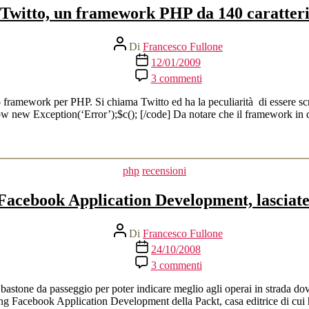
Twitto, un framework PHP da 140 caratter
Autore
Di
Francesco Fullone
articolo
Data
12/01/2009
dell'articolo
su
3 commenti
Twitto,
un
ramework per PHP. Si chiama Twitto ed ha la peculiarità di essere scritt
framework
w new Exception(‘Error’);$c(); [/code] Da notare che il framework in q
PHP
da
140
caratteri
Categorie
php
recensioni
Facebook Application Development, lasciate
Autore
Di
Francesco Fullone
articolo
Data
24/10/2008
dell'articolo
su
3 commenti
Learning
Facebook
astone da passeggio per poter indicare meglio agli operai in strada dov
Application
ing Facebook Application Development della Packt, casa editrice di cui