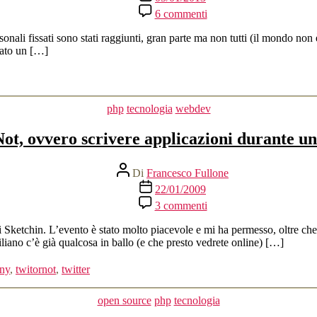
dell'articolo
su
6 commenti
Ha
ancora
rsonali fissati sono stati raggiunti, gran parte ma non tutti (il mondo n
senso
cato un […]
fare
(buona)
impresa
in
Categorie
php
tecnologia
webdev
Italia?
ot, ovvero scrivere applicazioni durante 
Autore
Di
Francesco Fullone
articolo
Data
22/01/2009
dell'articolo
su
3 commenti
Twit
Or
ketchin. L’evento è stato molto piacevole e mi ha permesso, oltre che a 
Not,
ano c’è già qualcosa in ballo (e che presto vedrete online) […]
ovvero
scrivere
ny
,
twitornot
,
twitter
applicazioni
durante
Categorie
open source
php
tecnologia
un
barcamp