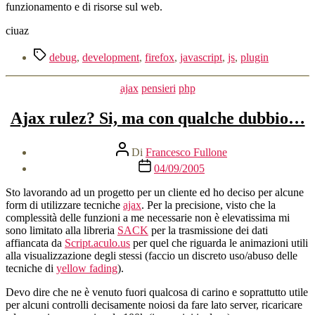
funzionamento e di risorse sul web.
ciuaz
Tag
debug
,
development
,
firefox
,
javascript
,
js
,
plugin
Categorie
ajax
pensieri
php
Ajax rulez? Si, ma con qualche dubbio…
Autore
Di
Francesco Fullone
articolo
Data
04/09/2005
dell'articolo
Sto lavorando ad un progetto per un cliente ed ho deciso per alcune
form di utilizzare tecniche
ajax
. Per la precisione, visto che la
complessità delle funzioni a me necessarie non è elevatissima mi
sono limitato alla libreria
SACK
per la trasmissione dei dati
affiancata da
Script.aculo.us
per quel che riguarda le animazioni utili
alla visualizzazione degli stessi (faccio un discreto uso/abuso delle
tecniche di
yellow fading
).
Devo dire che ne è venuto fuori qualcosa di carino e soprattutto utile
per alcuni controlli decisamente noiosi da fare lato server, ricaricare