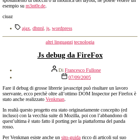
spostamento di blocchi o la modifica del layout, ne potete vedere un
Ajax
esempio su
m3nt0r.de
.
ciuaz
Tag
ajax
,
dhtml
,
js
,
wordpress
Categorie
altri linguaggi
tecnologia
Js debug da FireFox
Autore
Di
Francesco Fullone
articolo
Data
07/09/2005
dell'articolo
Fare il debug di grosse librerie javascript può risultare un lavoro
snervante, ecco perchè oltre all’ottimo DOM Inspector per Firefox è
stato anche realizzato
Venkman
.
In realtà questo progetto era stato originariamente concepito (ed
incluso) con la vecchia suite di Mozilla, poi con l’abbandono di
quest’ultima è stato fatto il porting per la piattaforma del panda
rosso.
Per Venkman esiste anche un
sito-guida
ricco di articoli sul suo