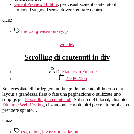
Gmail Preview Bubble
: per visualizzare il contenuto di
un’email su gmail senza doverci entrare dentro
ciauz
Tag
firefox
,
greasemonkey
,
js
Categorie
webdev
Scrolling di contenuti in div
Autore
Di
Francesco Fullone
articolo
Data
27/08/2005
dell'articolo
Se necessitate di far leggere un lungo documento all’interno di un
layout a grandezza fissa o fate una paginazione o utilizzate uno
script js per
lo scrolling dei contenuti
. Sul sito del tutorial, chiamto
Dinamic Web Coding
, ci sono anche molti altri piccoli tutorial da cui
prendere spunto…
ciuaz
Tag
css
,
dhtml
,
javascript
,
js
,
layout