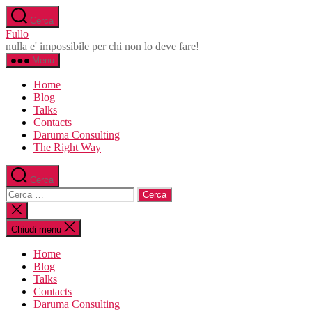
Salta
Cerca
al
Fullo
contenuto
nulla e' impossibile per chi non lo deve fare!
Menu
Home
Blog
Talks
Contacts
Daruma Consulting
The Right Way
Cerca
Cerca:
Chiudi
la
ricerca
Chiudi menu
Home
Blog
Talks
Contacts
Daruma Consulting