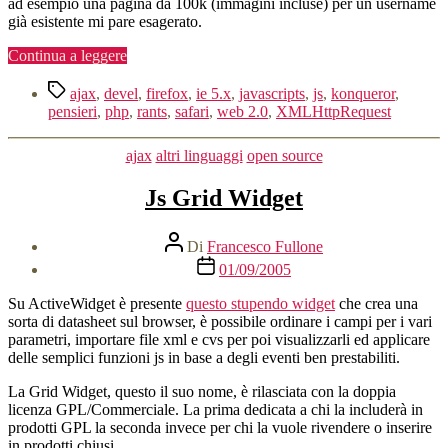
ad esempio una pagina da 100k (immagini incluse) per un username
già esistente mi pare esagerato.
“Ajax
Continua a leggere
rulez?
Tag
Si,
ajax
,
devel
,
firefox
,
ie 5.x
,
javascripts
,
js
,
konqueror
,
ma
pensieri
,
php
,
rants
,
safari
,
web 2.0
,
XMLHttpRequest
con
qualche
Categorie
ajax
altri linguaggi
open source
dubbio…”
Js Grid Widget
Autore
Di
Francesco Fullone
articolo
Data
01/09/2005
dell'articolo
Su ActiveWidget è presente
questo stupendo widget
che crea una
sorta di datasheet sul browser, è possibile ordinare i campi per i vari
parametri, importare file xml e cvs per poi visualizzarli ed applicare
delle semplici funzioni js in base a degli eventi ben prestabiliti.
La Grid Widget, questo il suo nome, è rilasciata con la doppia
licenza GPL/Commerciale. La prima dedicata a chi la includerà in
prodotti GPL la seconda invece per chi la vuole rivendere o inserire
in prodotti chiusi.