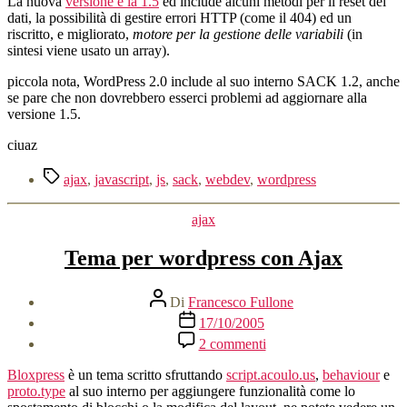
La nuova
versione è la 1.5
ed include alcuni metodi per il reset dei
dati, la possibilità di gestire errori HTTP (come il 404) ed un
riscritto, e migliorato,
motore per la gestione delle variabili
(in
sintesi viene usato un array).
piccola nota, WordPress 2.0 include al suo interno SACK 1.2, anche
se pare che non dovrebbero esserci problemi ad aggiornare alla
versione 1.5.
ciuaz
Tag
ajax
,
javascript
,
js
,
sack
,
webdev
,
wordpress
Categorie
ajax
Tema per wordpress con Ajax
Autore
Di
Francesco Fullone
articolo
Data
17/10/2005
dell'articolo
su
2 commenti
Tema
per
Bloxpress
è un tema scritto sfruttando
script.acoulo.us
,
behaviour
e
wordpress
proto.type
al suo interno per aggiungere funzionalità come lo
con