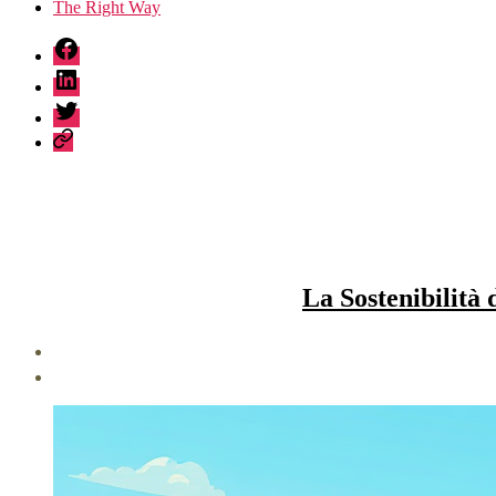
The Right Way
fb
linkedin
twitter
sessionize
La Sostenibilità