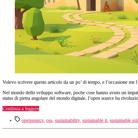
Volevo scrivere questo articolo da un po’ di tempo, e l’occasione me l
Nel mondo dello sviluppo software, poche cose hanno avuto un impatto 
status di pietra angolare del mondo digitale, l’open source ha rivoluz
“La
Continua a leggere
Sostenibilità
Tag
del
opensource
,
oss
,
sustainability
,
sustainable it
,
sustainable so
Software
Open
Source: