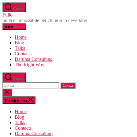
Salta
Cerca
al
Fullo
contenuto
nulla e' impossibile per chi non lo deve fare!
Menu
Home
Blog
Talks
Contacts
Daruma Consulting
The Right Way
Cerca
Cerca:
Chiudi
la
ricerca
Chiudi menu
Home
Blog
Talks
Contacts
Daruma Consulting