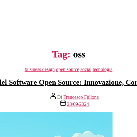
Tag:
oss
Categorie
business design
open source
social
tecnologia
 del Software Open Source: Innovazione, Com
Autore
Di
Francesco Fullone
articolo
Data
28/09/2024
dell'articolo