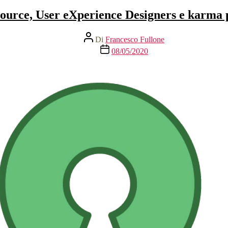
ource, User eXperience Designers e karma p
Autore
Di
Francesco Fullone
articolo
Data
08/05/2020
dell'articolo