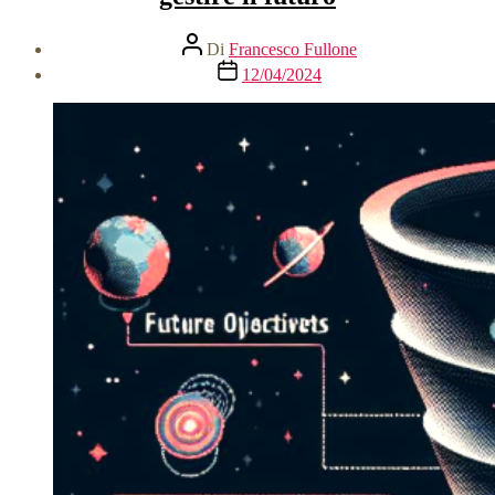
Autore
Di
Francesco Fullone
articolo
Data
12/04/2024
dell'articolo