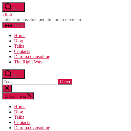
Salta
Cerca
al
Fullo
contenuto
nulla e' impossibile per chi non lo deve fare!
Menu
Home
Blog
Talks
Contacts
Daruma Consulting
The Right Way
Cerca
Cerca:
Chiudi
la
ricerca
Chiudi menu
Home
Blog
Talks
Contacts
Daruma Consulting