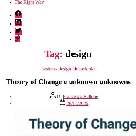
The Right Way
fb
linkedin
twitter
sessionize
Tag:
design
Categorie
business design
lifehack
okr
Theory of Change e unknown unknowns
Autore
Di
Francesco Fullone
articolo
Data
26/11/2025
dell'articolo