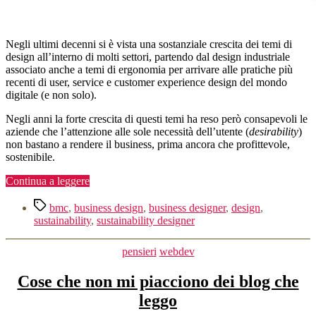
Negli ultimi decenni si è vista una sostanziale crescita dei temi di
design all’interno di molti settori, partendo dal design industriale
associato anche a temi di ergonomia per arrivare alle pratiche più
recenti di user, service e customer experience design del mondo
digitale (e non solo).
Negli anni la forte crescita di questi temi ha reso però consapevoli le
aziende che l’attenzione alle sole necessità dell’utente (
desirability
)
non bastano a rendere il business, prima ancora che profittevole,
sostenibile.
“Business
Continua a leggere
Design”
Tag
bmc
,
business design
,
business designer
,
design
,
sustainability
,
sustainability designer
Categorie
pensieri
webdev
Cose che non mi piacciono dei blog che
leggo