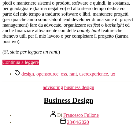
piedi e mantenere sistemi o prodotti software e quindi, in sostanza,
per guadagnare (karma negativo) ed allo stesso tempo dedicavo
parte del mio tempo a tradurre software e libri, mantenere progetti
(per qualche anno sono stato il lead developer di una suite di project
management) fare da advocate, organizzare
testfest
o
hacknight
ed
anche finanziare attivamente con delle
bounty hunt
feature che
ritenevo utili per il mio lavoro o per completare il progetto (karma
positivo).
(Si, state per leggere un rant.
)
“Open
Continua a leggere
Source,
Tag
User
design
,
opensource
,
oss
,
rant
,
userexperience
,
ux
eXperience
Designers
Categorie
advisoring
business design
e
karma
Business Design
positivo”
Autore
Di
Francesco Fullone
articolo
Data
28/04/2020
dell'articolo