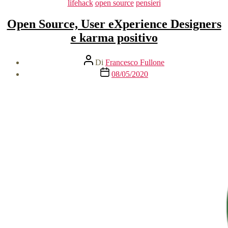
Categorie
lifehack
open source
pensieri
prevedere
e
Open Source, User eXperience Designers
gestire
il
e karma positivo
futuro”
Autore
Di
Francesco Fullone
articolo
Data
08/05/2020
dell'articolo