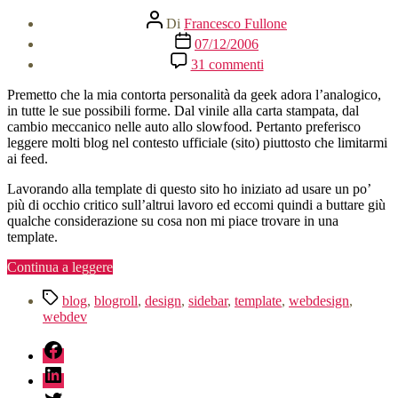
Autore
Di
Francesco Fullone
articolo
Data
07/12/2006
dell'articolo
su
31 commenti
Cose
che
Premetto che la mia contorta personalità da geek adora l’analogico,
non
in tutte le sue possibili forme. Dal vinile alla carta stampata, dal
mi
cambio meccanico nelle auto allo slowfood. Pertanto preferisco
piacciono
leggere molti blog nel contesto ufficiale (sito) piuttosto che limitarmi
dei
ai feed.
blog
che
Lavorando alla template di questo sito ho iniziato ad usare un po’
leggo
più di occhio critico sull’altrui lavoro ed eccomi quindi a buttare giù
qualche considerazione su cosa non mi piace trovare in una
template.
“Cose
Continua a leggere
che
Tag
non
blog
,
blogroll
,
design
,
sidebar
,
template
,
webdesign
,
mi
webdev
piacciono
fb
dei
blog
linkedin
che
leggo”
twitter