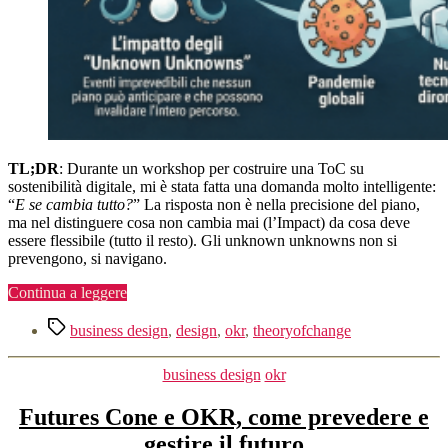
TL;DR
: Durante un workshop per costruire una ToC su
sostenibilità digitale, mi è stata fatta una domanda molto intelligente:
“
E se cambia tutto?
” La risposta non è nella precisione del piano,
ma nel distinguere cosa non cambia mai (l’Impact) da cosa deve
essere flessibile (tutto il resto). Gli unknown unknowns non si
prevengono, si navigano.
“Theory
Continua a leggere
of
Tag
Change
business design
,
design
,
okr
,
theoryofchange
e
unknown
Categorie
business design
okr
unknowns”
Futures Cone e OKR, come prevedere e
gestire il futuro