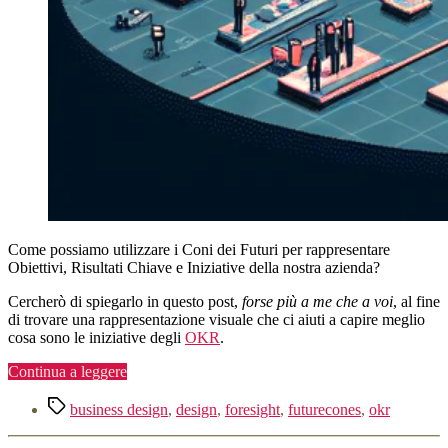
Come possiamo utilizzare i Coni dei Futuri per rappresentare
Obiettivi, Risultati Chiave e Iniziative della nostra azienda?
Cercherò di spiegarlo in questo post,
forse più a me che a voi
, al fine
di trovare una rappresentazione visuale che ci aiuti a capire meglio
cosa sono le iniziative degli
OKR
.
“Futures
Continua a leggere
Cone
Tag
e
business design
,
design
,
foresight
,
futurecones
,
okr
OKR,
come