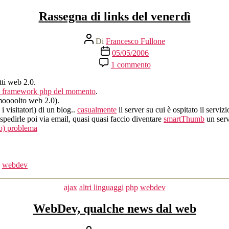
Rassegna di links del venerdì
Autore
Di
Francesco Fullone
articolo
Data
05/05/2006
dell'articolo
su
1 commento
Rassegna
di
tti web 2.0.
links
li framework php del momento
.
del
(moooolto web 2.0).
venerdì
i visitatori) di un blog..
casualmente
il server su cui è ospitato il servi
ispedirle poi via email, quasi quasi faccio diventare
smartThumb
un serv
so) problema
,
webdev
Categorie
ajax
altri linguaggi
php
webdev
WebDev, qualche news dal web