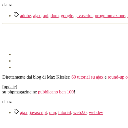
ciauz
Tag
adobe
,
ajax
,
api
,
dom
,
google
,
javascript
,
programmazione
,
Direttamente dal blog di Max Klesler:
60 tutorial su ajax
e
round-up of
[update]
su phpmagazine ne
pubblicano ben 100
!
ciuaz
Tag
ajax
,
javascript
,
php
,
tutorial
,
web2.0
,
webdev