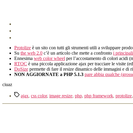
Protolize
è un sito con tutti gli strumenti utili a sviluppare prodo
Su
the web 2.0
c’è un articolo che mette a confronto
i principa
Ennesima
web color wheel
per l’accostamento di colori acidi 
RTOC
è una piccola applicazione ajax per tracciare le visite (ed 
DoSize
permette di fare il resize dinamico delle immagini e di r
NON AGGIORNATE a PHP 5.1.3
pare abbia qualche (gros
ciuaz
Tag
ajax
,
css color
,
image resize
,
php
,
php framework
,
protolize