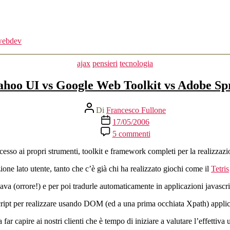
webdev
Categorie
ajax
pensieri
tecnologia
ahoo UI vs Google Web Toolkit vs Adobe Sp
Autore
Di
Francesco Fullone
articolo
Data
17/05/2006
dell'articolo
su
5 commenti
Yahoo
UI
ccesso ai propri strumenti, toolkit e framework completi per la realizzazi
vs
Google
one lato utente, tanto che c’è già chi ha realizzato giochi come il
Tetris
Web
java (orrore!) e per poi tradurle automaticamente in applicazioni javas
Toolkit
vs
ript per realizzare usando DOM (ed a una prima occhiata Xpath) appl
Adobe
Spry
far capire ai nostri clienti che è tempo di iniziare a valutare l’effettiva u