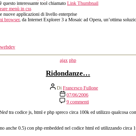
 è questo interessante tool chiamato
Link Thumbnail
creare menù in css
ne nuove applicazioni di livello enterprise
imi browser
, da Internet Explorer 3 a Mosaic ad Opera, un’ottima soluzi
webdev
Categorie
ajax
php
Ridondanze…
Autore
Di
Francesco Fullone
articolo
Data
07/06/2006
dell'articolo
su
9 commenti
Ridondanze…
bled
tra codice js, html e php spreco circa 100k ed utilizzo qualcosa come 6
o anche 0.5) con php embedded nel codice html ed utilizzando circa 1