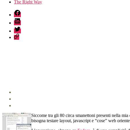
The Right Way
fb
linkedin
twitter
sessionize
Siccome tra gli 80 circa smanettoni presenti nella m
bisogna testare layout, javascript e “cose” web orient