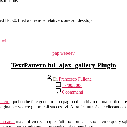
disarmante.
Core
5
ed IE 5.0.1, ed a creare le relative icone sul desktop.
,
wine
Categorie
php
webdev
TextPattern ful_ajax_gallery Plugin
Autore
Di
Francesco Fullone
articolo
Data
17/09/2006
dell'articolo
su
6 commenti
TextPattern
ful_ajax_gallery
attern
, quello che fa è generare una pagina di archivio di una particolare 
Plugin
 pagina per vedere gli articoli successivi. Altra features è che cliccando s
e_search
ma a differenza di quest’ultimo non ha al suo interno query sql
i, magari aggregando quelle provenienti da diversi post.