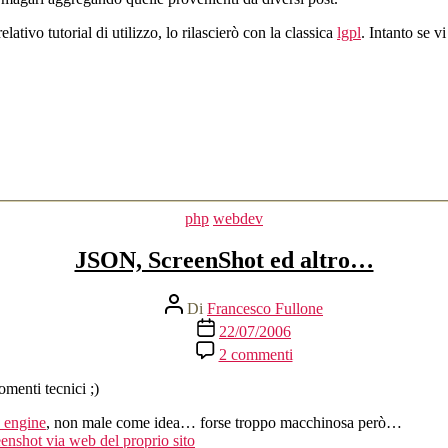
ativo tutorial di utilizzo, lo rilascierò con la classica
lgpl
. Intanto se v
Categorie
php
webdev
JSON, ScreenShot ed altro…
Autore
Di
Francesco Fullone
articolo
Data
22/07/2006
dell'articolo
su
2 commenti
JSON,
ScreenShot
omenti tecnici ;)
ed
altro…
 engine
, non male come idea… forse troppo macchinosa però…
eenshot via web del proprio sito