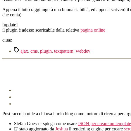
Appena il tutto raggiungerà una buona stabilità, ed appena scriverò il rel
che conta).
[update]
il plugin è adesso scaricabile dalla relativa
pagina online
ciuaz
Tag
ajax
,
cms
,
plugin
,
textpattern
,
webdev
Post raccolta utile a chi usa il mio blog come motore di ricerca per arg
Stefan Goesser spiega come usare
JSON per creare un template
E’ stato aggiornato da
Joshua
il rendering engine per creare
scr