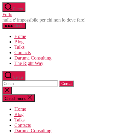
Salta
Cerca
al
Fullo
contenuto
nulla e' impossibile per chi non lo deve fare!
Menu
Home
Blog
Talks
Contacts
Daruma Consulting
The Right Way
Cerca
Cerca:
Chiudi
la
ricerca
Chiudi menu
Home
Blog
Talks
Contacts
Daruma Consulting