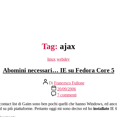
Tag:
ajax
Categorie
linux
webdev
Abomini necessari… IE su Fedora Core 5
Autore
Di
Francesco Fullone
articolo
Data
20/09/2006
dell'articolo
su
7 commenti
Abomini
necessari…
ia contact list di Gaim sono ben pochi quelli che hanno Windows, ed an
IE
ed su più piattaforme. Pertanto oggi mi sono deciso ed ho
installato
IE 6
su
Fedora