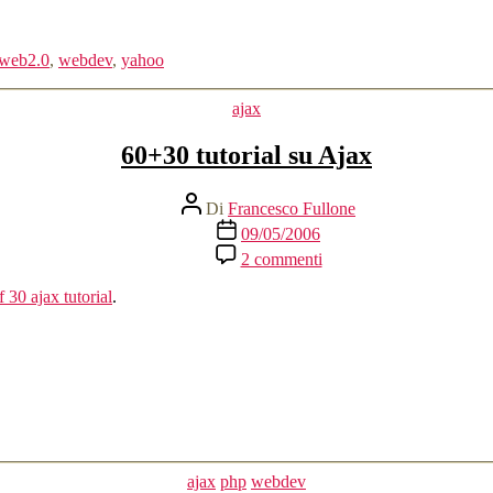
web2.0
,
webdev
,
yahoo
Categorie
ajax
60+30 tutorial su Ajax
Autore
Di
Francesco Fullone
articolo
Data
09/05/2006
dell'articolo
su
2 commenti
60+30
tutorial
 30 ajax tutorial
.
su
Ajax
Categorie
ajax
php
webdev