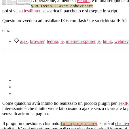
L’operazione, almeno su
Fedora
, è di una semplicità 
yum install wine cabextract
poi si va su
ies4linux
, si scarica il pacchetto e si esegue lo script.
Questo provvederà ad installare IE 6 con flash 9, e su richiesta IE 5.2 
ciuz
Tag
ajax
,
browser
,
fedora
,
ie
,
internet explorer
,
js
,
linux
,
webdev
Come qualcuno avrà intuito ho realizzato un piccolo plugin per
TextP
interessante è che il tutto viene fatto usando ajax e senza ricaricare la
senza ricaricare la pagina.
Il plugin in questione, chiamato
, si rifà al
cbs_liv
ful_ajax_gallery
risultati. E’ pertanto ottimo per realizzare piccole gallerie di immagin