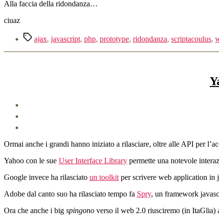
Alla faccia della ridondanza…
ciuaz
Tag
ajax
,
javascript
,
php
,
prototype
,
ridondanza
,
scriptacoulus
,
Y
Ormai anche i grandi hanno iniziato a rilasciare, oltre alle API per l’a
Yahoo con le sue
User Interface Library
permette una notevole interazi
Google invece ha rilasciato
un toolkit
per scrivere web application in 
Adobe dal canto suo ha rilasciato tempo fa
Spry
, un framework javasc
Ora che anche i big
spingono
verso il web 2.0 riusciremo (in ItaGlia) a 