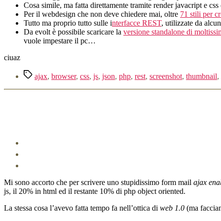
Cosa simile, ma fatta direttamente tramite render javacript e css
Per il webdesign che non deve chiedere mai, oltre
71 stili per 
Tutto ma proprio tutto sulle i
nterfacce REST
, utilizzate da alcu
Da evolt è possibile scaricare la
versione standalone di moltiss
vuole impestare il pc…
ciuaz
Tag
ajax
,
browser
,
css
,
js
,
json
,
php
,
rest
,
screenshot
,
thumbnail
,
Mi sono accorto che per scrivere uno stupidissimo form mail
ajax ena
js, il 20% in html ed il restante 10% di php object oriented.
La stessa cosa l’avevo fatta tempo fa nell’ottica di
web 1.0
(ma facciam