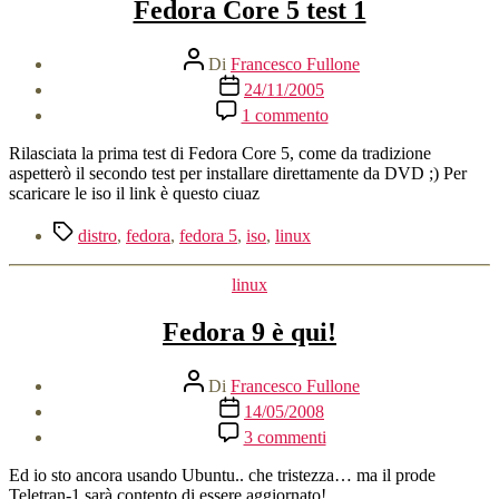
Fedora Core 5 test 1
Autore
Di
Francesco Fullone
articolo
Data
24/11/2005
dell'articolo
su
1 commento
Fedora
Core
Rilasciata la prima test di Fedora Core 5, come da tradizione
5
aspetterò il secondo test per installare direttamente da DVD ;) Per
test
scaricare le iso il link è questo ciuaz
1
Tag
distro
,
fedora
,
fedora 5
,
iso
,
linux
Categorie
linux
Fedora 9 è qui!
Autore
Di
Francesco Fullone
articolo
Data
14/05/2008
dell'articolo
su
3 commenti
Fedora
9
Ed io sto ancora usando Ubuntu.. che tristezza… ma il prode
è
Teletran-1 sarà contento di essere aggiornato!