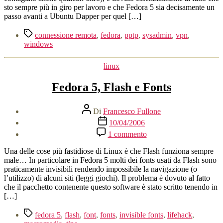
sto sempre più in giro per lavoro e che Fedora 5 sia decisamente un
passo avanti a Ubuntu Dapper per quel […]
Tag
connessione remota
,
fedora
,
pptp
,
sysadmin
,
vpn
,
windows
Categorie
linux
Fedora 5, Flash e Fonts
Autore
Di
Francesco Fullone
articolo
Data
10/04/2006
dell'articolo
su
1 commento
Fedora
5,
Una delle cose più fastidiose di Linux è che Flash funziona sempre
Flash
male… In particolare in Fedora 5 molti dei fonts usati da Flash sono
e
praticamente invisibili rendendo impossibile la navigazione (o
Fonts
l’utilizzo) di alcuni siti (leggi giochi). Il problema è dovuto al fatto
che il pacchetto contenente questo software è stato scritto tenendo in
[…]
Tag
fedora 5
,
flash
,
font
,
fonts
,
invisible fonts
,
lifehack
,