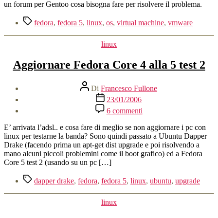
su
un forum per Gentoo cosa bisogna fare per risolvere il problema.
Fedora
Core
Tag
fedora
,
fedora 5
,
linux
,
os
,
virtual machine
,
vmware
5
Categorie
linux
Aggiornare Fedora Core 4 alla 5 test 2
Autore
Di
Francesco Fullone
articolo
Data
23/01/2006
dell'articolo
su
6 commenti
Aggiornare
Fedora
E’ arrivata l’adsl.. e cosa fare di meglio se non aggiornare i pc con
Core
linux per testarne la banda? Sono quindi passato a Ubuntu Dapper
4
Drake (facendo prima un apt-get dist upgrade e poi risolvendo a
alla
mano alcuni piccoli problemini come il boot grafico) ed a Fedora
5
Core 5 test 2 (usando su un pc […]
test
2
Tag
dapper drake
,
fedora
,
fedora 5
,
linux
,
ubuntu
,
upgrade
Categorie
linux