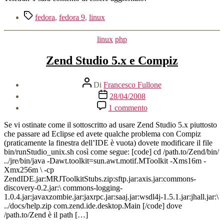
qui!
Tag
fedora
,
fedora 9
,
linux
Categorie
linux
php
Zend Studio 5.x e Compiz
Autore
Di
Francesco Fullone
articolo
Data
28/04/2008
dell'articolo
su
1 commento
Zend
Studio
Se vi ostinate come il sottoscritto ad usare Zend Studio 5.x piuttosto
5.x
che passare ad Eclipse ed avete qualche problema con Compiz
e
(praticamente la finestra dell’IDE è vuota) dovete modificare il file
Compiz
bin/runStudio_unix.sh così come segue: [code] cd /path.to/Zend/bin/
../jre/bin/java -Dawt.toolkit=sun.awt.motif.MToolkit -Xms16m -
Xmx256m \ -cp
ZendIDE.jar:MRJToolkitStubs.zip:sftp.jar:axis.jar:commons-
discovery-0.2.jar:\ commons-logging-
1.0.4.jar:javaxzombie.jar:jaxrpc.jar:saaj.jar:wsdl4j-1.5.1.jar:jhall.jar:\
../docs/help.zip com.zend.ide.desktop.Main [/code] dove
/path.to/Zend è il path […]