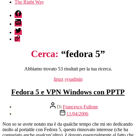
The Right Way
fb
linkedin
twitter
sessionize
Cerca:
“fedora 5”
Abbiamo trovato 53 risultati per la tua ricerca.
Categorie
linux
sysadmin
Fedora 5 e VPN Windows con PPTP
Autore
Di
Francesco Fullone
articolo
Data
11/04/2006
dell'articolo
Non so se avete notato ma è da qualche tempo che mi sto dedicando
molto al portatile con Fedora 5, questo rinnovato interesse (che ha
contagiato anche qualcun’altro), è dovuto essenzialmente al fatto che