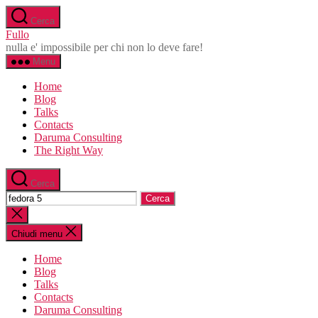
Salta
Cerca
al
Fullo
contenuto
nulla e' impossibile per chi non lo deve fare!
Menu
Home
Blog
Talks
Contacts
Daruma Consulting
The Right Way
Cerca
Cerca:
Chiudi
la
ricerca
Chiudi menu
Home
Blog
Talks
Contacts
Daruma Consulting