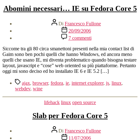
Abomini necessari… IE su Fedora Core 5
Autore
Di
Francesco Fullone
articolo
Data
20/09/2006
dell'articolo
su
7 commenti
Abomini
necessari…
Siccome tra gli 80 circa smanettoni presenti nella mia contact list di
IE
Gaim sono ben pochi quelli che hanno Windows, ed ancora meno
su
quelli che usano IE, mi diventa problematico quando bisogna testare
Fedora
layout, javascript e “cose” web oriented su più piattaforme. Pertanto
Core
oggi mi sono deciso ed ho installato IE 6 e IE 5.2 […]
5
Tag
ajax
,
browser
,
fedora
,
ie
,
internet explorer
,
js
,
linux
,
webdev
,
wine
Categorie
lifehack
linux
open source
Slab per Fedora Core 5
Autore
Di
Francesco Fullone
articolo
Data
11/07/2006