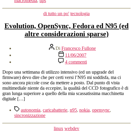
macromedia
,
tips
Categorie
di tutto un po'
tecnologia
Evolution, OpenSync, Fedora ed N95 (ed
altre considerazioni sparse)
Autore
Di
Francesco Fullone
articolo
Data
11/06/2007
dell'articolo
su
4 commenti
Evolution,
OpenSync,
Dopo una settimana di utilizzo intensivo (ed un upgrade del
Fedora
firmware) devo dire che per certi versi l’N95 mi soddisfa, ma ci
ed
sono ancora piccole cose da mettere a posto. Dal punto di vista
N95
multimediale niente da eccepire, la qualità del CCD fotografico è di
(ed
gran lunga superiore a quello della mia scassatissima macchinetta
altre
digitale […]
considerazioni
sparse)
Tag
autonomia
,
caricabatterie
,
n95
,
nokia
,
opensync
,
sincronizzazione
Categorie
linux
webdev