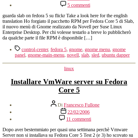
dell'articolo
su
5 commenti
Slab
per
guarda slab on fedora 5 su flickr Take a look here for the english
Fedora
translation Ho forgiato il pacchetto RPM per Fedora Core 5 di Slab,
Core
il nuovo menù di Gnome realizzato da Novell per Suse Linux
5
Enterprise Desktop. Per chi volesse testarlo a breve lo pubblicherò
da qualche parte il file RPM è disponibile […]
Tag
control-center
,
fedora 5
,
gnome
,
gnome menu
,
gnome
panel
,
gnome-main-menu
,
novell
,
slab
,
sled
,
ubuntu dapper
Categorie
linux
Installare VmWare server su Fedora
Core 5
Autore
Di
Francesco Fullone
articolo
Data
22/02/2006
dell'articolo
su
11 commenti
Installare
VmWare
Dopo aver bestemmiato per quasi una settimana perchè Vmware
server
Server non si installava su Fedora Core 5 Test 2 (e 3) ho scovato su